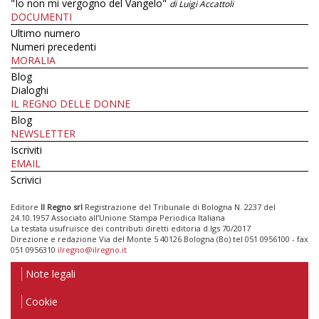
"Io non mi vergogno del Vangelo"
di Luigi Accattoli
DOCUMENTI
Ultimo numero
Numeri precedenti
MORALIA
Blog
Dialoghi
IL REGNO DELLE DONNE
Blog
NEWSLETTER
Iscriviti
EMAIL
Scrivici
Editore
Il Regno srl
Registrazione del Tribunale di Bologna N. 2237 del
24.10.1957 Associato all’Unione Stampa Periodica Italiana
La testata usufruisce dei contributi diretti editoria d.lgs 70/2017
Direzione e redazione Via del Monte 5 40126 Bologna (Bo) tel 051 0956100 - fax
051 0956310
ilregno@ilregno.it
Note legali
Cookie