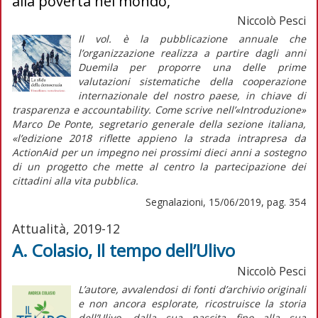
alla povertà nel mondo,
Niccolò Pesci
Il vol. è la pubblicazione annuale che
l’organizzazione realizza a partire dagli anni
Duemila per proporre una delle prime
valutazioni sistematiche della cooperazione
internazionale del nostro paese, in chiave di
trasparenza e
accountability
. Come scrive nell’«Introduzione»
Marco De Ponte, segretario generale della sezione italiana,
«l’edizione 2018 riflette appieno la strada intrapresa da
ActionAid per un impegno nei prossimi dieci anni a sostegno
di un progetto che mette al centro la partecipazione dei
cittadini alla vita pubblica.
Segnalazioni, 15/06/2019, pag. 354
Attualità, 2019-12
A. Colasio, Il tempo dell’Ulivo
Niccolò Pesci
L’autore, avvalendosi di fonti d’archivio originali
e non ancora esplorate, ricostruisce la storia
dell’Ulivo, dalla sua nascita fino alla sua