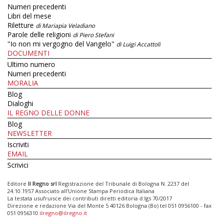
Numeri precedenti
Libri del mese
Riletture
di Mariapia Veladiano
Parole delle religioni
di Piero Stefani
"Io non mi vergogno del Vangelo"
di Luigi Accattoli
DOCUMENTI
Ultimo numero
Numeri precedenti
MORALIA
Blog
Dialoghi
IL REGNO DELLE DONNE
Blog
NEWSLETTER
Iscriviti
EMAIL
Scrivici
Editore
Il Regno srl
Registrazione del Tribunale di Bologna N. 2237 del
24.10.1957 Associato all’Unione Stampa Periodica Italiana
La testata usufruisce dei contributi diretti editoria d.lgs 70/2017
Direzione e redazione Via del Monte 5 40126 Bologna (Bo) tel 051 0956100 - fax
051 0956310
ilregno@ilregno.it