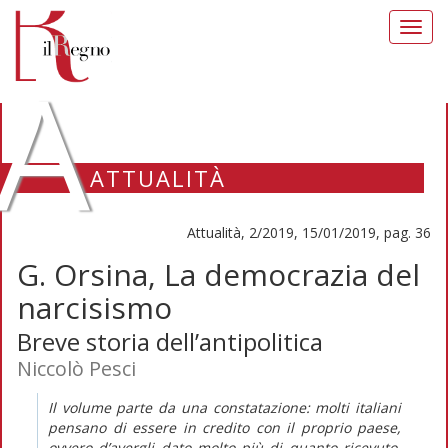
Toggl
navig
A
ATTUALITÀ
Attualità, 2/2019, 15/01/2019, pag. 36
G. Orsina, La democrazia del
narcisismo
Breve storia dell’antipolitica
Niccolò Pesci
Il volume parte da una constatazione: molti italiani
pensano di essere in credito con il proprio paese,
ovvero d’avergli dato molto più di quanto ricevuto.