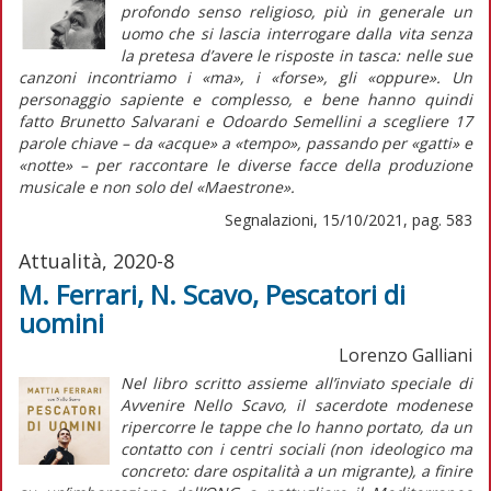
profondo senso religioso, più in generale un
uomo che si lascia interrogare dalla vita senza
la pretesa d’avere le risposte in tasca: nelle sue
canzoni incontriamo i «ma», i «forse», gli «oppure». Un
personaggio sapiente e complesso, e bene hanno quindi
fatto Brunetto Salvarani e Odoardo Semellini a scegliere 17
parole chiave – da «acque» a «tempo», passando per «gatti» e
«notte» – per raccontare le diverse facce della produzione
musicale e non solo del «Maestrone».
Segnalazioni, 15/10/2021, pag. 583
Attualità, 2020-8
M. Ferrari, N. Scavo, Pescatori di
uomini
Lorenzo Galliani
Nel libro scritto assieme all’inviato speciale di
Avvenire
Nello Scavo, il sacerdote modenese
ripercorre le tappe che lo hanno portato, da un
contatto con i centri sociali (non ideologico ma
concreto: dare ospitalità a un migrante), a finire