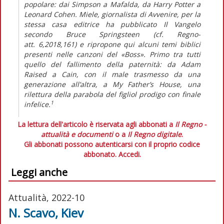
popolare: dai Simpson a Mafalda, da Harry Potter a
Leonard Cohen. Miele, giornalista di
Avvenire
, per la
stessa casa editrice ha pubblicato
Il Vangelo
secondo Bruce Springsteen
(cf.
Regno-
att.
6,2018,161) e ripropone qui alcuni temi biblici
presenti nelle canzoni del «Boss». Primo tra tutti
quello del fallimento della paternità: da Adam
Raised a Cain, con il male trasmesso da una
generazione all’altra, a My Father’s House, una
rilettura della parabola del figliol prodigo con finale
1
infelice.
La lettura dell'articolo è riservata agli abbonati a
Il Regno -
attualità e documenti
o a
Il Regno digitale
.
Gli abbonati possono autenticarsi con il proprio codice
abbonato.
Accedi.
Leggi anche
Attualità, 2022-10
N. Scavo, Kiev