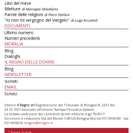
Libri del mese
Riletture
di Mariapia Veladiano
Parole delle religioni
di Piero Stefani
"Io non mi vergogno del Vangelo"
di Luigi Accattoli
DOCUMENTI
Ultimo numero
Numeri precedenti
MORALIA
Blog
Dialoghi
IL REGNO DELLE DONNE
Blog
NEWSLETTER
Iscriviti
EMAIL
Scrivici
Editore
Il Regno srl
Registrazione del Tribunale di Bologna N. 2237 del
24.10.1957 Associato all’Unione Stampa Periodica Italiana
La testata usufruisce dei contributi diretti editoria d.lgs 70/2017
Direzione e redazione Via del Monte 5 40126 Bologna (Bo) tel 051 0956100 - fax
051 0956310
ilregno@ilregno.it
Note legali