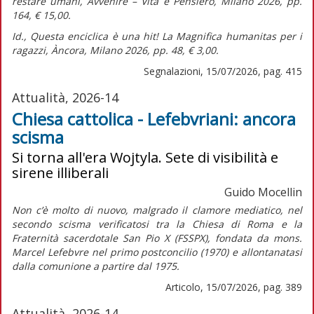
restare umani,
Avvenire – Vita e Pensiero, Milano 2026, pp.
164, € 15,00.
Id.,
Questa enciclica è una hit! La Magnifica humanitas per i
ragazzi,
Àncora, Milano 2026, pp. 48, € 3,00.
Segnalazioni, 15/07/2026, pag. 415
Attualità, 2026-14
Chiesa cattolica - Lefebvriani: ancora
scisma
Si torna all'era Wojtyla. Sete di visibilità e
sirene illiberali
Guido Mocellin
Non c’è molto di nuovo, malgrado il clamore mediatico, nel
secondo scisma verificatosi tra la Chiesa di Roma e la
Fraternità sacerdotale San Pio X (FSSPX), fondata da mons.
Marcel Lefebvre nel primo postconcilio (1970) e allontanatasi
dalla comunione a partire dal 1975.
Articolo, 15/07/2026, pag. 389
Attualità, 2026-14