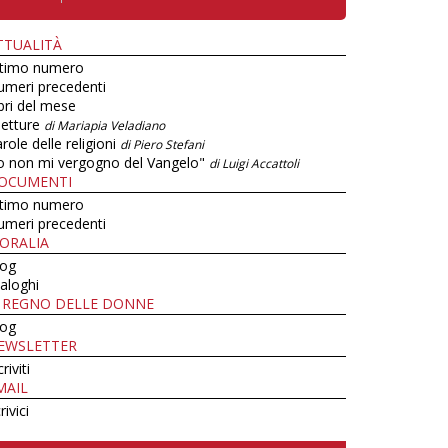
TTUALITÀ
ltimo numero
umeri precedenti
bri del mese
letture
di Mariapia Veladiano
role delle religioni
di Piero Stefani
o non mi vergogno del Vangelo"
di Luigi Accattoli
OCUMENTI
ltimo numero
umeri precedenti
ORALIA
log
aloghi
L REGNO DELLE DONNE
log
EWSLETTER
criviti
MAIL
rivici