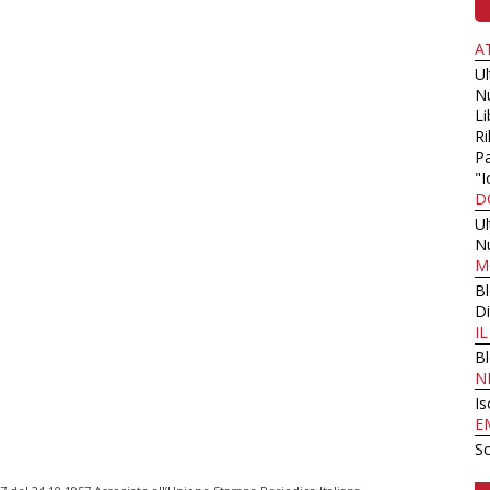
A
U
N
Li
Ri
Pa
"I
D
U
N
M
B
Di
I
B
N
Is
E
Sc