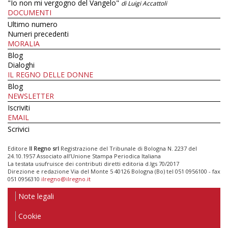
"Io non mi vergogno del Vangelo"
di Luigi Accattoli
DOCUMENTI
Ultimo numero
Numeri precedenti
MORALIA
Blog
Dialoghi
IL REGNO DELLE DONNE
Blog
NEWSLETTER
Iscriviti
EMAIL
Scrivici
Editore
Il Regno srl
Registrazione del Tribunale di Bologna N. 2237 del
24.10.1957 Associato all’Unione Stampa Periodica Italiana
La testata usufruisce dei contributi diretti editoria d.lgs 70/2017
Direzione e redazione Via del Monte 5 40126 Bologna (Bo) tel 051 0956100 - fax
051 0956310
ilregno@ilregno.it
Note legali
Cookie