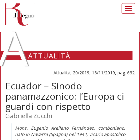
Toggl
navig
A
ATTUALITÀ
Attualità, 20/2019, 15/11/2019, pag. 632
Ecuador – Sinodo
panamazzonico: l’Europa ci
guardi con rispetto
Gabriella Zucchi
Mons. Eugenio Arellano Fernández, comboniano,
nato in Navarra (Spagna) nel 1944, vicario apostolico