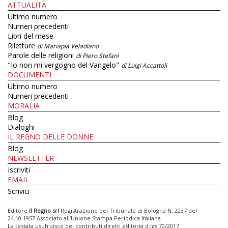
ATTUALITÀ
Ultimo numero
Numeri precedenti
Libri del mese
Riletture
di Mariapia Veladiano
Parole delle religioni
di Piero Stefani
"Io non mi vergogno del Vangelo"
di Luigi Accattoli
DOCUMENTI
Ultimo numero
Numeri precedenti
MORALIA
Blog
Dialoghi
IL REGNO DELLE DONNE
Blog
NEWSLETTER
Iscriviti
EMAIL
Scrivici
Editore
Il Regno srl
Registrazione del Tribunale di Bologna N. 2237 del
24.10.1957 Associato all’Unione Stampa Periodica Italiana
La testata usufruisce dei contributi diretti editoria d.lgs 70/2017