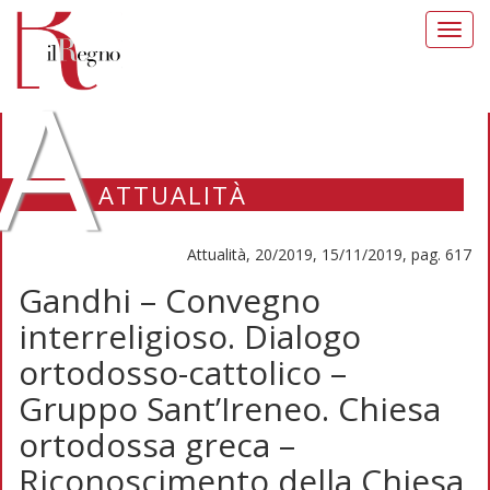
Toggl
navig
A
ATTUALITÀ
Attualità, 20/2019, 15/11/2019, pag. 617
Gandhi – Convegno
interreligioso. Dialogo
ortodosso-cattolico –
Gruppo Sant’Ireneo. Chiesa
ortodossa greca –
Riconoscimento della Chiesa