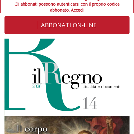
Gli abbonati possono autenticarsi con il proprio codice
abbonato.
Accedi.
ABBONATI ON-LINE