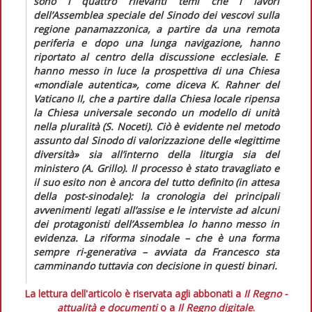
sono i quattro rilevanti temi che i lavori
dell’Assemblea speciale del Sinodo dei vescovi sulla
regione panamazzonica, a partire da una remota
periferia e dopo una lunga navigazione, hanno
riportato al centro della discussione ecclesiale. E
hanno messo in luce la prospettiva di una Chiesa
«mondiale autentica», come diceva K. Rahner del
Vaticano II, che a partire dalla Chiesa locale ripensa
la Chiesa universale secondo un modello di
unità
nella pluralità
(S. Noceti). Ciò è evidente nel metodo
assunto dal Sinodo di valorizzazione delle «legittime
diversità» sia all’interno della liturgia sia del
ministero (A. Grillo). Il processo è stato travagliato e
il suo esito non è ancora del tutto definito (in attesa
della post-sinodale): la cronologia dei principali
avvenimenti legati all’assise e le interviste ad alcuni
dei protagonisti dell’Assemblea lo hanno messo in
evidenza. La riforma sinodale – che è una forma
sempre ri-generativa – avviata da Francesco sta
camminando tuttavia con decisione in questi binari.
La lettura dell'articolo è riservata agli abbonati a
Il Regno -
attualità e documenti
o a
Il Regno digitale
.