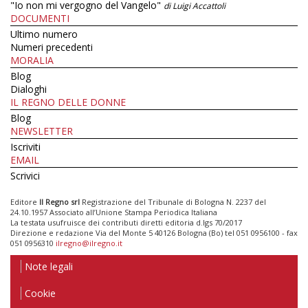
"Io non mi vergogno del Vangelo"
di Luigi Accattoli
DOCUMENTI
Ultimo numero
Numeri precedenti
MORALIA
Blog
Dialoghi
IL REGNO DELLE DONNE
Blog
NEWSLETTER
Iscriviti
EMAIL
Scrivici
Editore
Il Regno srl
Registrazione del Tribunale di Bologna N. 2237 del
24.10.1957 Associato all’Unione Stampa Periodica Italiana
La testata usufruisce dei contributi diretti editoria d.lgs 70/2017
Direzione e redazione Via del Monte 5 40126 Bologna (Bo) tel 051 0956100 - fax
051 0956310
ilregno@ilregno.it
Note legali
Cookie