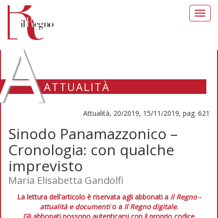
Toggl
navig
A
ATTUALITÀ
Attualità, 20/2019, 15/11/2019, pag. 621
Sinodo Panamazzonico –
Cronologia: con qualche
imprevisto
Maria Elisabetta Gandolfi
La lettura dell'articolo è riservata agli abbonati a
Il Regno -
attualità e documenti
o a
Il Regno digitale
.
Gli abbonati possono autenticarsi con il proprio codice