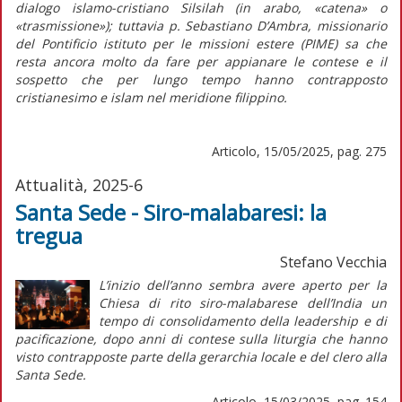
dialogo islamo-cristiano Silsilah (in arabo, «catena» o
«trasmissione»); tuttavia p. Sebastiano D’Ambra, missionario
del Pontificio istituto per le missioni estere (PIME) sa che
resta ancora molto da fare per appianare le contese e il
sospetto che per lungo tempo hanno contrapposto
cristianesimo e islam nel meridione filippino.
Articolo, 15/05/2025, pag. 275
Attualità, 2025-6
Santa Sede - Siro-malabaresi: la
tregua
Stefano Vecchia
L’
inizio
dell’anno sembra avere aperto per la
Chiesa di rito siro-malabarese dell’India un
tempo di consolidamento della
leadership
e di
pacificazione, dopo anni di contese sulla liturgia che hanno
visto contrapposte parte della gerarchia locale e del clero alla
Santa Sede.
Articolo, 15/03/2025, pag. 154