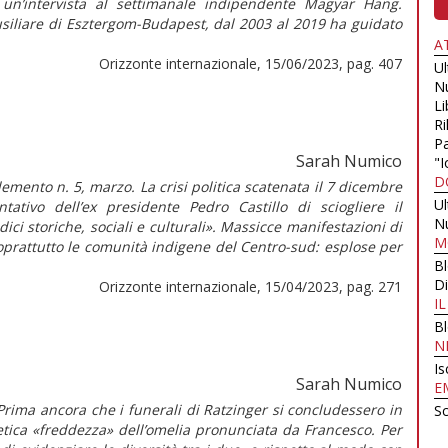
 un’intervista al settimanale indipendente Magyar Hang.
siliare di Esztergom-Budapest, dal 2003 al 2019 ha guidato
A
Orizzonte internazionale, 15/06/2023, pag. 407
U
N
Li
Ri
Pa
Sarah Numico
"I
D
mento n. 5, marzo. La crisi politica scatenata il 7 dicembre
U
tativo dell’ex presidente Pedro Castillo di sciogliere il
N
ci storiche, sociali e culturali». Massicce manifestazioni di
M
oprattutto le comunità indigene del Centro-sud: esplose per
B
Di
Orizzonte internazionale, 15/04/2023, pag. 271
I
B
N
Is
Sarah Numico
E
Prima ancora che i funerali di Ratzinger si concludessero in
Sc
tetica «freddezza» dell’omelia pronunciata da Francesco. Per