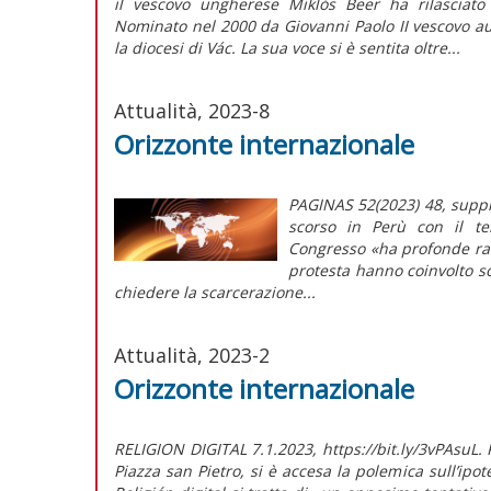
il vescovo ungherese Miklós Beer ha rilasciato
Nominato nel 2000 da Giovanni Paolo II vescovo au
la diocesi di Vác. La sua voce si è sentita oltre...
Attualità, 2023-8
Orizzonte internazionale
PAGINAS 52(2023) 48, supple
scorso in Perù con il ten
Congresso «ha profonde radi
protesta hanno coinvolto s
chiedere la scarcerazione...
Attualità, 2023-2
Orizzonte internazionale
RELIGION DIGITAL 7.1.2023, https://bit.ly/3vPAsuL. 
Piazza san Pietro, si è accesa la polemica sull’ipo