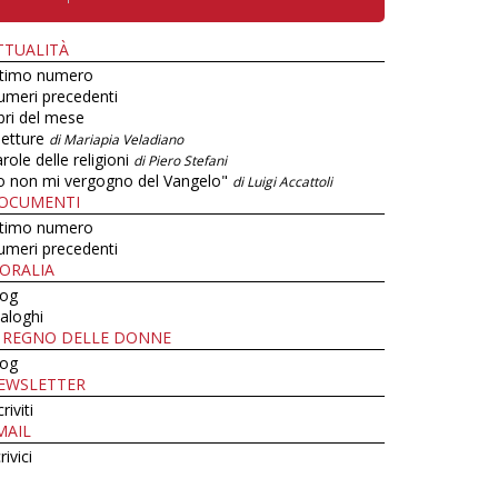
TTUALITÀ
ltimo numero
umeri precedenti
bri del mese
letture
di Mariapia Veladiano
role delle religioni
di Piero Stefani
o non mi vergogno del Vangelo"
di Luigi Accattoli
OCUMENTI
ltimo numero
umeri precedenti
ORALIA
log
aloghi
L REGNO DELLE DONNE
log
EWSLETTER
criviti
MAIL
rivici