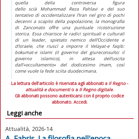
quella della controversa figura
dello
scià
Mohammad Reza Pahlavi e del suo
tentativo di occidentalizzare l’Iran nel giro di pochi
decenni a scapito della popolazione, la monografia
di Zanconato offre una puntuale ricostruzione
storica. Essa chiarisce le radici spirituali e culturali
di un leader, spietato nemico dell’Occidente e
d’Israele, che riuscì a imporre il
Velayat-e faqib:
bokumat-e islami
(il governo del giureconsulto: il
governo islamico), in attesa dell’uscita
dall’«occultamento» del dodicesimo imam, così
come vuole la fede sciita duodecimana.
La lettura dell'articolo è riservata agli abbonati a
Il Regno -
attualità e documenti
o a
Il Regno digitale
.
Gli abbonati possono autenticarsi con il proprio codice
abbonato.
Accedi.
Leggi anche
Attualità, 2026-14
A. Fabris, La filosofia nell'epoca