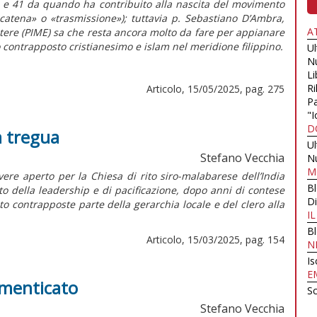
ne e 41 da quando ha contribuito alla nascita del movimento
 «catena» o «trasmissione»); tuttavia p. Sebastiano D’Ambra,
A
estere (PIME) sa che resta ancora molto da fare per appianare
 contrapposto cristianesimo e islam nel meridione filippino.
U
N
Li
Ri
Articolo, 15/05/2025, pag. 275
Pa
"I
D
a tregua
U
Stefano Vecchia
N
M
re aperto per la Chiesa di rito siro-malabarese dell’India
B
to della
leadership
e di pacificazione, dopo anni di contese
Di
to contrapposte parte della gerarchia locale e del clero alla
I
B
Articolo, 15/03/2025, pag. 154
N
Is
E
imenticato
Sc
Stefano Vecchia