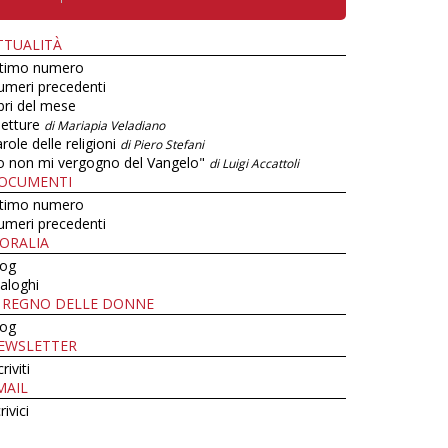
TTUALITÀ
ltimo numero
umeri precedenti
bri del mese
letture
di Mariapia Veladiano
role delle religioni
di Piero Stefani
o non mi vergogno del Vangelo"
di Luigi Accattoli
OCUMENTI
ltimo numero
umeri precedenti
ORALIA
log
aloghi
L REGNO DELLE DONNE
log
EWSLETTER
criviti
MAIL
rivici