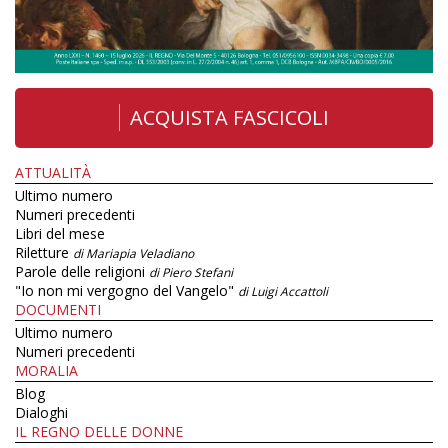
ACQUISTA FASCICOLI
ATTUALITÀ
Ultimo numero
Numeri precedenti
Libri del mese
Riletture
di Mariapia Veladiano
Parole delle religioni
di Piero Stefani
"Io non mi vergogno del Vangelo"
di Luigi Accattoli
DOCUMENTI
Ultimo numero
Numeri precedenti
MORALIA
Blog
Dialoghi
IL REGNO DELLE DONNE