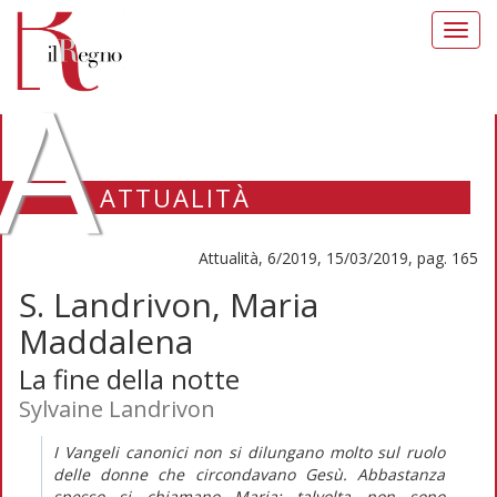
Toggl
navig
A
ATTUALITÀ
Attualità, 6/2019, 15/03/2019, pag. 165
S. Landrivon, Maria
Maddalena
La fine della notte
Sylvaine Landrivon
I Vangeli canonici non si dilungano molto sul ruolo
delle donne che circondavano Gesù. Abbastanza
spesso si chiamano Maria; talvolta non sono