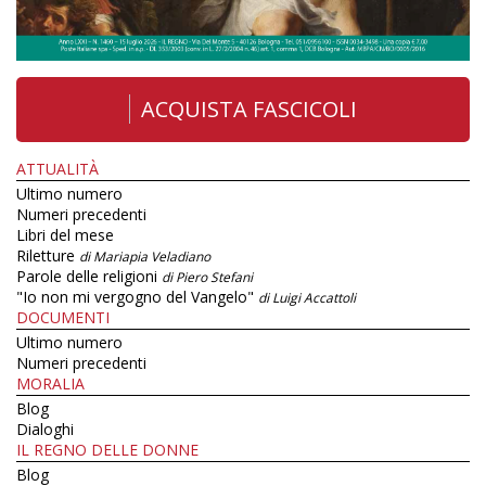
ACQUISTA FASCICOLI
ATTUALITÀ
Ultimo numero
Numeri precedenti
Libri del mese
Riletture
di Mariapia Veladiano
Parole delle religioni
di Piero Stefani
"Io non mi vergogno del Vangelo"
di Luigi Accattoli
DOCUMENTI
Ultimo numero
Numeri precedenti
MORALIA
Blog
Dialoghi
IL REGNO DELLE DONNE
Blog