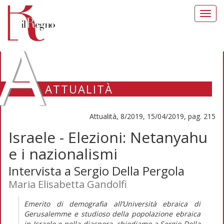
Toggl
navig
A
ATTUALITÀ
Attualità, 8/2019, 15/04/2019, pag. 215
Israele - Elezioni: Netanyahu
e i nazionalismi
Intervista a Sergio Della Pergola
Maria Elisabetta Gandolfi
Emerito di demografia all’Università ebraica di
Gerusalemme e studioso della popolazione ebraica
in Israele e nella diaspora, chiediamo a Sergio Della