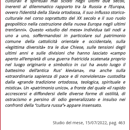
culturali e spirituali mai sciolti negli ultimi due secoli,
inerenti al dilemmatico rapporto tra la Russia e l’Europa,
ovvero l’identità della
Slavia ortodossa
, il suo influsso storico-
culturale nel corso soprattutto del XX secolo e il suo ruolo
geopolitico nella costruzione della nuova Europa negli ultimi
trent’anni». Questo «studio del mese» individua tali nodi a
uno a uno, soffermandosi in particolare sul patrimonio
comune della cattolicità orientale e occidentale, sulla
«legittima diversità» tra le due Chiese, sulle tensioni degli
ultimi anni e sulle divisioni che hanno lasciato «campo
aperto all’empietà di una guerra fratricida scatenata proprio
nel luogo originario e simbolico in cui ha avuto luogo il
battesimo dell’antica Rus’ kieviana», ma anche sulla
«straordinaria sapienza di pace e di nonviolenza» custodita
dalla «grande tradizione ortodossa, teologica, spirituale e
mistica». Un «patrimonio unico», a fronte del quale «il rapido
accrescersi e diffondersi delle diverse forme di ostilità, di
ostracismo e persino di odio generalizzato e insulso nei
confronti della “cultura russa”» appare insensato.
Studio del mese, 15/07/2022, pag. 463