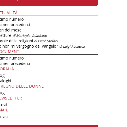
TTUALITÀ
ltimo numero
umeri precedenti
bri del mese
letture
di Mariapia Veladiano
role delle religioni
di Piero Stefani
o non mi vergogno del Vangelo"
di Luigi Accattoli
OCUMENTI
ltimo numero
umeri precedenti
ORALIA
log
aloghi
L REGNO DELLE DONNE
log
EWSLETTER
criviti
MAIL
rivici