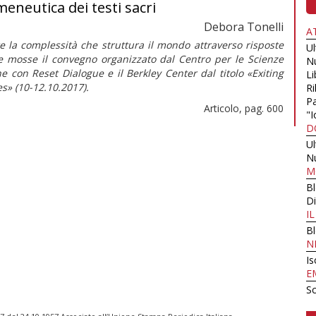
meneutica dei testi sacri
Debora Tonelli
A
e la complessità che struttura il mondo attraverso risposte
U
e mosse il convegno organizzato dal Centro per le Scienze
N
e con Reset Dialogue e il Berkley Center dal titolo «Exiting
Li
es» (10-12.10.2017).
Ri
Pa
Articolo, pag. 600
"I
D
U
N
M
B
Di
I
B
N
Is
E
Sc