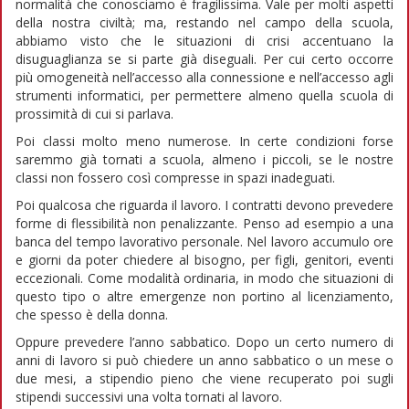
normalità che conosciamo è fragilissima. Vale per molti aspetti
della nostra civiltà; ma, restando nel campo della scuola,
abbiamo visto che le situazioni di crisi accentuano la
disuguaglianza se si parte già diseguali. Per cui certo occorre
più omogeneità nell’accesso alla connessione e nell’accesso agli
strumenti informatici, per permettere almeno quella scuola di
prossimità di cui si parlava.
Poi classi molto meno numerose. In certe condizioni forse
saremmo già tornati a scuola, almeno i piccoli, se le nostre
classi non fossero così compresse in spazi inadeguati.
Poi qualcosa che riguarda il lavoro. I contratti devono prevedere
forme di flessibilità non penalizzante. Penso ad esempio a una
banca del tempo lavorativo personale. Nel lavoro accumulo ore
e giorni da poter chiedere al bisogno, per figli, genitori, eventi
eccezionali. Come modalità ordinaria, in modo che situazioni di
questo tipo o altre emergenze non portino al licenziamento,
che spesso è della donna.
Oppure prevedere l’anno sabbatico. Dopo un certo numero di
anni di lavoro si può chiedere un anno sabbatico o un mese o
due mesi, a stipendio pieno che viene recuperato poi sugli
stipendi successivi una volta tornati al lavoro.