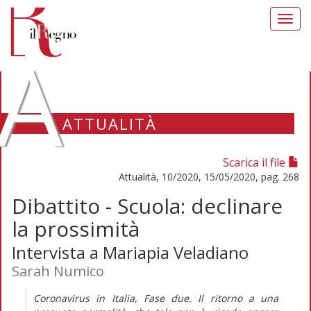
Toggl
navig
A
ATTUALITÀ
Scarica il file
Attualità, 10/2020, 15/05/2020, pag. 268
Dibattito - Scuola: declinare
la prossimità
Intervista a Mariapia Veladiano
Sarah Numico
Coronavirus in Italia, Fase due. Il ritorno a una