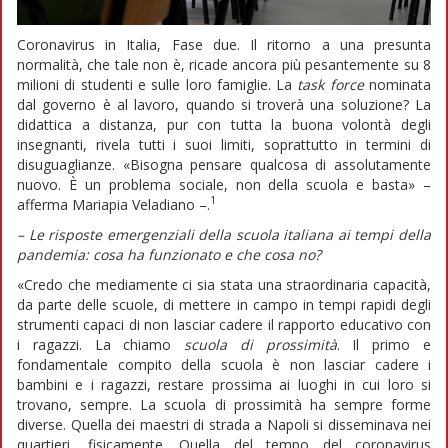
Coronavirus in Italia, Fase due. Il ritorno a una presunta
normalità, che tale non è, ricade ancora più pesantemente su 8
milioni di studenti e sulle loro famiglie. La
task force
nominata
dal governo è al lavoro, quando si troverà una soluzione? La
didattica a distanza, pur con tutta la buona volontà degli
insegnanti, rivela tutti i suoi limiti, soprattutto in termini di
disuguaglianze. «Bisogna pensare qualcosa di assolutamente
nuovo. È un problema sociale, non della scuola e basta» –
1
afferma Mariapia Veladiano –.
– Le risposte emergenziali della scuola italiana ai tempi della
pandemia: cosa ha funzionato e che cosa no?
«Credo che mediamente ci sia stata una straordinaria capacità,
da parte delle scuole, di mettere in campo in tempi rapidi degli
strumenti capaci di non lasciar cadere il rapporto educativo con
i ragazzi. La chiamo
scuola di prossimità
. Il primo e
fondamentale compito della scuola è non lasciar cadere i
bambini e i ragazzi, restare prossima ai luoghi in cui loro si
trovano, sempre. La scuola di prossimità ha sempre forme
diverse. Quella dei maestri di strada a Napoli si disseminava nei
quartieri, fisicamente. Quella del tempo del coronavirus