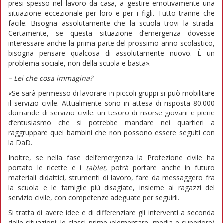
presi spesso nel lavoro da casa, a gestire emotivamente una
situazione eccezionale per loro e per i figli. Tutto tranne che
facile. Bisogna assolutamente che la scuola trovi la strada.
Certamente, se questa situazione d’emergenza dovesse
interessare anche la prima parte del prossimo anno scolastico,
bisogna pensare qualcosa di assolutamente nuovo. È un
problema sociale, non della scuola e basta».
– Lei che cosa immagina?
«Se sarà permesso di lavorare in piccoli gruppi si può mobilitare
il servizio civile. Attualmente sono in attesa di risposta 80.000
domande di servizio civile: un tesoro di risorse giovani e piene
d’entusiasmo che si potrebbe mandare nei quartieri a
raggruppare quei bambini che non possono essere seguiti con
la DaD.
Inoltre, se nella fase dell’emergenza la Protezione civile ha
portato le ricette e i
tablet
, potrà portare anche in futuro
materiali didattici, strumenti di lavoro, fare da messaggero fra
la scuola e le famiglie più disagiate, insieme ai ragazzi del
servizio civile, con competenze adeguate per seguirli.
Si tratta di avere idee e di differenziare gli interventi a seconda
delle situazioni: le classi prime (elementare, media e superiore)