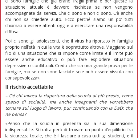
ci sono famiglie che già erano fragili prima e per queste la
situazione attuale è davvero rischiosa se non vengono
accompagnate dai servizi. Che ci sono e non ci sono. C’è anche
chi non sa chiedere aiuto. Ecco perché siamo un po’ tutti
chiamati a essere attenti oggi e a esercitare una responsabilità
diffusa.
Poi ci sono gli adolescenti, che il virus ha riportato in famiglia
proprio nell’età in cui la vita è soprattutto altrove. Viaggiano sul
filo di una situazione che si impone come limite e il limite può
essere anche educativo o può fare esplodere situazioni
depressive o conflittuali. Credo che sia una grande prova per le
famiglie, ma se non sono lasciate sole può essere vissuta con
consapevolezza».
Il rischio accettabile
– C’è chi invoca la riapertura della scuola al più presto, come
spazio di socialità, ma anche insegnanti che vorrebbero
tornare sul luogo di lavoro, pur continuando con la DaD: che
ne pensa?
«Penso che la scuola in presenza sia la sua dimensione
indispensabile. Si tratta però di trovare un punto d’equilibrio fra
la sicurezza totale, che è il lasciare a casa tutti gli studenti, e il