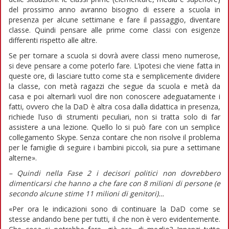
del prossimo anno avranno bisogno di essere a scuola in
presenza per alcune settimane e fare il passaggio, diventare
classe. Quindi pensare alle prime come classi con esigenze
differenti rispetto alle altre.
Se per tornare a scuola si dovrà avere classi meno numerose,
si deve pensare a come poterlo fare. L’ipotesi che viene fatta in
queste ore, di lasciare tutto come sta e semplicemente dividere
la classe, con metà ragazzi che segue da scuola e metà da
casa e poi alternarli vuol dire non conoscere adeguatamente i
fatti, ovvero che la DaD è altra cosa dalla didattica in presenza,
richiede l’uso di strumenti peculiari, non si tratta solo di far
assistere a una lezione. Quello lo si può fare con un semplice
collegamento Skype. Senza contare che non risolve il problema
per le famiglie di seguire i bambini piccoli, sia pure a settimane
alterne».
– Quindi nella Fase 2 i decisori politici non dovrebbero
dimenticarsi che hanno a che fare con 8 milioni di persone (e
secondo alcune stime 11 milioni di genitori)…
«Per ora le indicazioni sono di continuare la DaD come se
stesse andando bene per tutti, il che non è vero evidentemente.