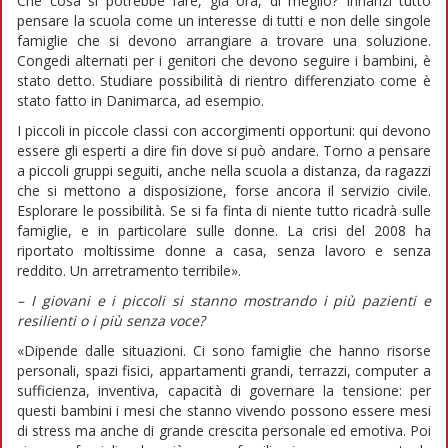
Che cosa si potrebbe fare, già ora, di meglio? Innanzi tutto
pensare la scuola come un interesse di tutti e non delle singole
famiglie che si devono arrangiare a trovare una soluzione.
Congedi alternati per i genitori che devono seguire i bambini, è
stato detto. Studiare possibilità di rientro differenziato come è
stato fatto in Danimarca, ad esempio.
I piccoli in piccole classi con accorgimenti opportuni: qui devono
essere gli esperti a dire fin dove si può andare. Torno a pensare
a piccoli gruppi seguiti, anche nella scuola a distanza, da ragazzi
che si mettono a disposizione, forse ancora il servizio civile.
Esplorare le possibilità. Se si fa finta di niente tutto ricadrà sulle
famiglie, e in particolare sulle donne. La crisi del 2008 ha
riportato moltissime donne a casa, senza lavoro e senza
reddito. Un arretramento terribile».
– I giovani e i piccoli si stanno mostrando i più pazienti e
resilienti o i più senza voce?
«Dipende dalle situazioni. Ci sono famiglie che hanno risorse
personali, spazi fisici, appartamenti grandi, terrazzi, computer a
sufficienza, inventiva, capacità di governare la tensione: per
questi bambini i mesi che stanno vivendo possono essere mesi
di stress ma anche di grande crescita personale ed emotiva. Poi