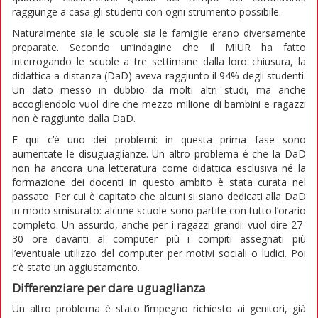
raggiunge a casa gli studenti con ogni strumento possibile.
Naturalmente sia le scuole sia le famiglie erano diversamente
preparate. Secondo un’indagine che il MIUR ha fatto
interrogando le scuole a tre settimane dalla loro chiusura, la
didattica a distanza (DaD) aveva raggiunto il 94% degli studenti.
Un dato messo in dubbio da molti altri studi, ma anche
accogliendolo vuol dire che mezzo milione di bambini e ragazzi
non è raggiunto dalla DaD.
E qui c’è uno dei problemi: in questa prima fase sono
aumentate le disuguaglianze. Un altro problema è che la DaD
non ha ancora una letteratura come didattica esclusiva né la
formazione dei docenti in questo ambito è stata curata nel
passato. Per cui è capitato che alcuni si siano dedicati alla DaD
in modo smisurato: alcune scuole sono partite con tutto l’orario
completo. Un assurdo, anche per i ragazzi grandi: vuol dire 27-
30 ore davanti al computer più i compiti assegnati più
l’eventuale utilizzo del computer per motivi sociali o ludici. Poi
c’è stato un aggiustamento.
Differenziare per dare uguaglianza
Un altro problema è stato l’impegno richiesto ai genitori, già