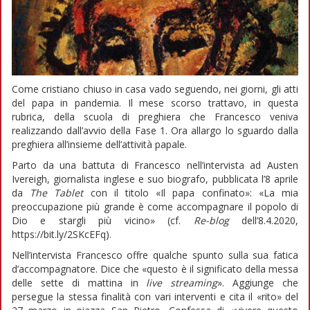
Come cristiano chiuso in casa vado seguendo, nei giorni, gli atti
del papa in pandemia. Il mese scorso trattavo, in questa
rubrica, della scuola di preghiera che Francesco veniva
realizzando dall’avvio della Fase 1. Ora allargo lo sguardo dalla
preghiera all’insieme dell’attività papale.
Parto da una battuta di Francesco nell’intervista ad Austen
Ivereigh, giornalista inglese e suo biografo, pubblicata l’8 aprile
da
The Tablet
con il titolo «Il papa confinato»: «La mia
preoccupazione più grande è come accompagnare il popolo di
Dio e stargli più vicino» (cf.
Re-blog
dell’8.4.2020,
https://bit.ly/2SKcEFq).
Nell’intervista Francesco offre qualche spunto sulla sua fatica
d’accompagnatore. Dice che «questo è il significato della messa
delle sette di mattina in
live streaming
». Aggiunge che
persegue la stessa finalità con vari interventi e cita il «rito» del