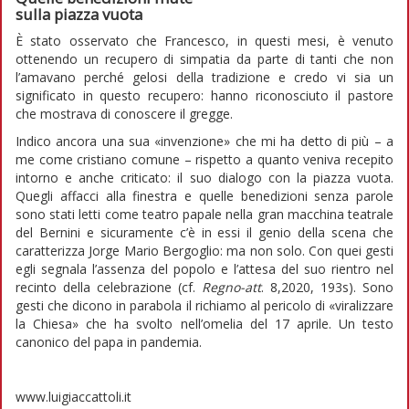
sulla piazza vuota
È stato osservato che Francesco, in questi mesi, è venuto
ottenendo un recupero di simpatia da parte di tanti che non
l’amavano perché gelosi della tradizione e credo vi sia un
significato in questo recupero: hanno riconosciuto il pastore
che mostrava di conoscere il gregge.
Indico ancora una sua «invenzione» che mi ha detto di più – a
me come cristiano comune – rispetto a quanto veniva recepito
intorno e anche criticato: il suo dialogo con la piazza vuota.
Quegli affacci alla finestra e quelle benedizioni senza parole
sono stati letti come teatro papale nella gran macchina teatrale
del Bernini e sicuramente c’è in essi il genio della scena che
caratterizza Jorge Mario Bergoglio: ma non solo. Con quei gesti
egli segnala l’assenza del popolo e l’attesa del suo rientro nel
recinto della celebrazione (cf.
Regno-att
. 8,2020, 193s). Sono
gesti che dicono in parabola il richiamo al pericolo di «viralizzare
la Chiesa» che ha svolto nell’omelia del 17 aprile. Un testo
canonico del papa in pandemia.
www.luigiaccattoli.it