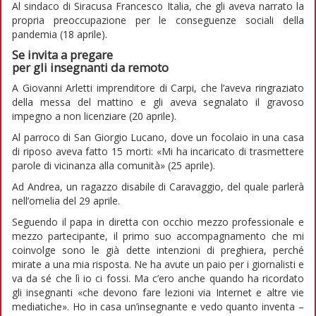
Al sindaco di Siracusa Francesco Italia, che gli aveva narrato la
propria preoccupazione per le conseguenze sociali della
pandemia (18 aprile).
Se invita a pregare
per gli insegnanti da remoto
A Giovanni Arletti imprenditore di Carpi, che l’aveva ringraziato
della messa del mattino e gli aveva segnalato il gravoso
impegno a non licenziare (20 aprile).
Al parroco di San Giorgio Lucano, dove un focolaio in una casa
di riposo aveva fatto 15 morti: «Mi ha incaricato di trasmettere
parole di vicinanza alla comunità» (25 aprile).
Ad Andrea, un ragazzo disabile di Caravaggio, del quale parlerà
nell’omelia del 29 aprile.
Seguendo il papa in diretta con occhio mezzo professionale e
mezzo partecipante, il primo suo accompagnamento che mi
coinvolge sono le già dette intenzioni di preghiera, perché
mirate a una mia risposta. Ne ha avute un paio per i giornalisti e
va da sé che lì io ci fossi. Ma c’ero anche quando ha ricordato
gli insegnanti «che devono fare lezioni via Internet e altre vie
mediatiche». Ho in casa un’insegnante e vedo quanto inventa –