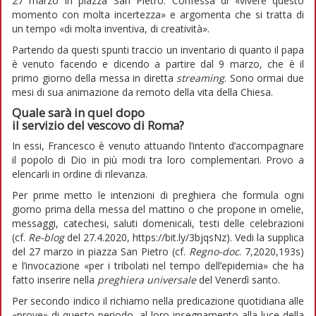
27 marzo in piazza San Pietro. Confessa di «vivere questo
momento con molta incertezza» e argomenta che si tratta di
un tempo «di molta inventiva, di creatività».
Partendo da questi spunti traccio un inventario di quanto il papa
è venuto facendo e dicendo a partire dal 9 marzo, che è il
primo giorno della messa in diretta
streaming
. Sono ormai due
mesi di sua animazione da remoto della vita della Chiesa.
Quale sarà in quel dopo
il servizio del vescovo di Roma?
In essi, Francesco è venuto attuando l’intento d’accompagnare
il popolo di Dio in più modi tra loro complementari. Provo a
elencarli in ordine di rilevanza.
Per prime metto le intenzioni di preghiera che formula ogni
giorno prima della messa del mattino o che propone in omelie,
messaggi, catechesi, saluti domenicali, testi delle celebrazioni
(cf.
Re-blog
del 27.4.2020, https://bit.ly/3bjqsNz). Vedi la supplica
del 27 marzo in piazza San Pietro (cf.
Regno-doc
. 7,2020,193s)
e l’invocazione «per i tribolati nel tempo dell’epidemia» che ha
fatto inserire nella
preghiera universale
del Venerdì santo.
Per secondo indico il richiamo nella predicazione quotidiana alle
«prove» di questo periodo, al loro insegnamento alla luce della