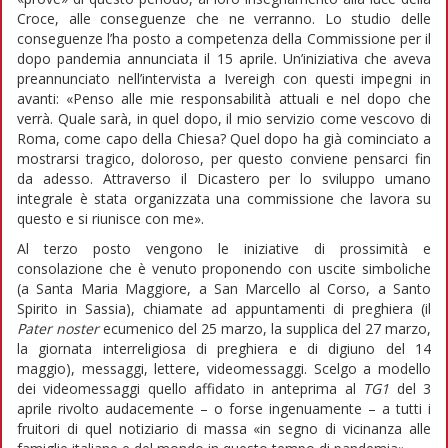
Croce, alle conseguenze che ne verranno. Lo studio delle
conseguenze l’ha posto a competenza della Commissione per il
dopo pandemia annunciata il 15 aprile. Un’iniziativa che aveva
preannunciato nell’intervista a Ivereigh con questi impegni in
avanti: «Penso alle mie responsabilità attuali e nel dopo che
verrà. Quale sarà, in quel dopo, il mio servizio come vescovo di
Roma, come capo della Chiesa? Quel dopo ha già cominciato a
mostrarsi tragico, doloroso, per questo conviene pensarci fin
da adesso. Attraverso il Dicastero per lo sviluppo umano
integrale è stata organizzata una commissione che lavora su
questo e si riunisce con me».
Al terzo posto vengono le iniziative di prossimità e
consolazione che è venuto proponendo con uscite simboliche
(a Santa Maria Maggiore, a San Marcello al Corso, a Santo
Spirito in Sassia), chiamate ad appuntamenti di preghiera (il
Pater noster
ecumenico del 25 marzo, la supplica del 27 marzo,
la giornata interreligiosa di preghiera e di digiuno del 14
maggio), messaggi, lettere, videomessaggi. Scelgo a modello
dei videomessaggi quello affidato in anteprima al
TG1
del 3
aprile rivolto audacemente – o forse ingenuamente – a tutti i
fruitori di quel notiziario di massa «in segno di vicinanza alle