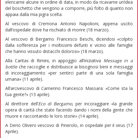
elencarne alcune in ordine di data, in modo da ricavarne un’idea
del boschetto che vengono a comporre, più folto di quanto non
appaia dalla mia pigra scelta.
Al vescovo di Cremona Antonio Napolioni, appena uscito
dall’ospedale dove ha rischiato di morire (18 marzo).
Al vescovo di Bergamo Francesco Beschi, dicendosi «colpito
dalla sofferenza per i moltissimi defunti e vicino alle famiglie
che hanno vissuto distacchi dolorosi» (18 marzo).
Alla Caritas di Rimini, in appoggio all’iniziativa
Message in a
bottle
che raccoglie e distribuisce ai bisognosi beni e messaggi
di incoraggiamento «per sentirci parte di una sola famiglia
umana» (11 aprile).
All’arcivescovo di Camerino Francesco Massara: «Come sta la
tua gente?» (13 aprile).
Al direttore dell’
Eco di Bergamo
, per incoraggiare «la grande
opera di carità che state facendo dando i nomi della gente che
muore e raccontando le loro storie» (14 aprile).
A Derio Olivero vescovo di Pinerolo, in ospedale per il virus (17
Aprile).