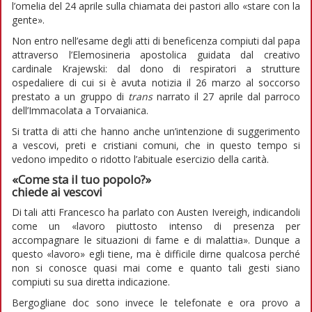
l’omelia del 24 aprile sulla chiamata dei pastori allo «stare con la
gente».
Non entro nell’esame degli atti di beneficenza compiuti dal papa
attraverso l’Elemosineria apostolica guidata dal creativo
cardinale Krajewski: dal dono di respiratori a strutture
ospedaliere di cui si è avuta notizia il 26 marzo al soccorso
prestato a un gruppo di
trans
narrato il 27 aprile dal parroco
dell’Immacolata a Torvaianica.
Si tratta di atti che hanno anche un’intenzione di suggerimento
a vescovi, preti e cristiani comuni, che in questo tempo si
vedono impedito o ridotto l’abituale esercizio della carità.
«Come sta il tuo popolo?»
chiede ai vescovi
Di tali atti Francesco ha parlato con Austen Ivereigh, indicandoli
come un «lavoro piuttosto intenso di presenza per
accompagnare le situazioni di fame e di malattia». Dunque a
questo «lavoro» egli tiene, ma è difficile dirne qualcosa perché
non si conosce quasi mai come e quanto tali gesti siano
compiuti su sua diretta indicazione.
Bergogliane doc sono invece le telefonate e ora provo a