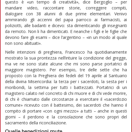
questo è «un tempo di creatività», dice Bergoglio – per
mandare video, raccontare storie, correggere compiti,
dialogare con 38 alunni di due prime elementari. Venivo
ammirando gli accenni del papa parroco ai farmacisti, ai
poliziotti, alle badanti e dicevo: sta dimenticando gli insegnanti
da remoto. Non li ha dimenticati. E neanche i figli e le figlie che
devono fare gli esami – dice l’argentino – «in un modo al quale
non sono abituati».
Nelle intenzioni di preghiera, Francesco ha quotidianamente
mostrato la sua prontezza nell’intuire la condizione del gregge,
ma ve ne sono state alcune che mi sono parse portatrici di
maggiore magistero. Per esempio, tre delle sette che ha
proposto con la Preghiera dei fedeli del 19 aprile al Santuario
della divina Misericordia: la terza per i sacerdoti, la sesta per i
moribondi, la settima per tutti i battezzati. Portatrici di un
magistero calato nel concreto di chi muore e di chi vede morire,
di chi è chiamato dalle circostanze a esercitare il «sacerdozio
comune» ricevuto con il battesimo, dei sacerdoti che hanno il
compito di portare «con ogni mezzo» a tutti – anche in questi
giorni – il perdono e la consolazione che sono propri del
sacramento della riconciliazione.
Quelle benedizioni mute