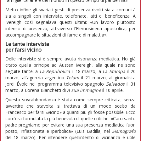
famiglie italiane e del mondo in questo tempo di pandemia».
Metto infine gli svariati gesti di presenza rivolti sia a comunità
sia a singoli con interviste, telefonate, atti di beneficenza. A
Ivereigh così segnalava questi ultimi: «Un lavoro piuttosto
intenso di presenza, attraverso l’Elemosineria apostolica, per
accompagnare le situazioni di fame e di malattia».
Le tante interviste
per farsi vicino
Delle interviste si è sempre avuta risonanza mediatica. Ho già
citato quella principe ad Austen Ivereigh, alla quale ne sono
seguite tante: a
La Repubblica
il 18 marzo, a
La Stampa
il 20
marzo, all’agenzia argentina
Telam
il 21 marzo, al giornalista
Jordi Évole nel programma televisivo spagnolo
Salvados
il 31
marzo, a Lorena Bianchetti di
A sua immagine
il 10 aprile.
Questa sovrabbondanza è stata come sempre criticata, senza
avvertire che stavolta si trattava di un modo scelto da
Francesco per farsi «vicino» a quanti più gli fosse possibile. Ecco
com’era formulata la più benevola di quelle critiche: «Caro santo
padre preghiamo per evitare una sua presenza mediatica fuori
posto, inflazionata e iperbolica» (Luis Badilla, nel
Sismografo
del 18 marzo). Per intendere quell’intento di vicinanza è utile