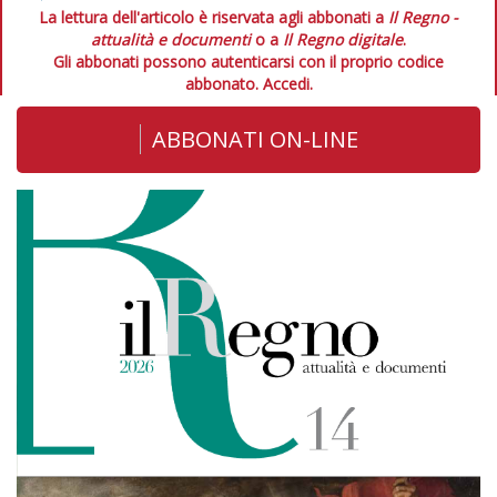
La lettura dell'articolo è riservata agli abbonati a
Il Regno -
attualità e documenti
o a
Il Regno digitale
.
Gli abbonati possono autenticarsi con il proprio codice
abbonato.
Accedi.
ABBONATI ON-LINE