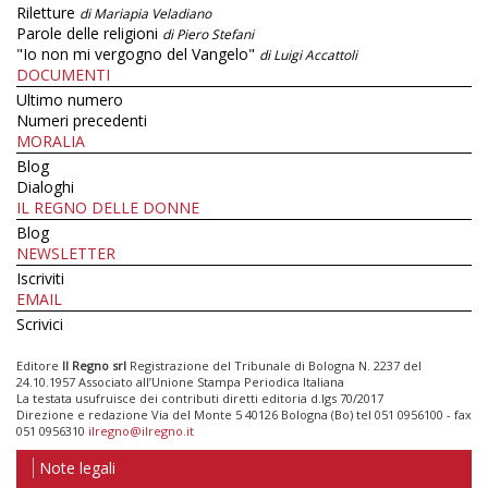
Riletture
di Mariapia Veladiano
Parole delle religioni
di Piero Stefani
"Io non mi vergogno del Vangelo"
di Luigi Accattoli
DOCUMENTI
Ultimo numero
Numeri precedenti
MORALIA
Blog
Dialoghi
IL REGNO DELLE DONNE
Blog
NEWSLETTER
Iscriviti
EMAIL
Scrivici
Editore
Il Regno srl
Registrazione del Tribunale di Bologna N. 2237 del
24.10.1957 Associato all’Unione Stampa Periodica Italiana
La testata usufruisce dei contributi diretti editoria d.lgs 70/2017
Direzione e redazione Via del Monte 5 40126 Bologna (Bo) tel 051 0956100 - fax
051 0956310
ilregno@ilregno.it
Note legali