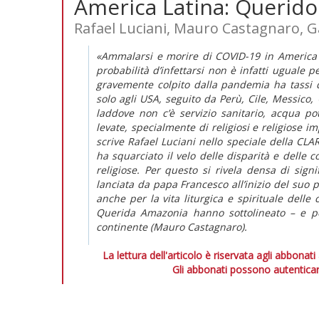
America Latina: Querido
Rafael Luciani, Mauro Castagnaro, Ga
«Ammalarsi e morire di COVID-19 in America 
probabilità d’infettarsi non è infatti uguale p
gravemente colpito dalla pandemia ha tassi di 
solo agli USA, seguito da Perù, Cile, Messic
laddove non c’è servizio sanitario, acqua po
levate, specialmente di religiosi e religiose i
scrive Rafael Luciani nello speciale della CL
ha squarciato il velo delle disparità e delle c
religiose. Per questo si rivela densa di sig
lanciata da papa Francesco all’inizio del suo p
anche per la vita liturgica e spirituale delle
Querida Amazonia
hanno sottolineato – e per
continente (Mauro Castagnaro).
La lettura dell'articolo è riservata agli abbonati
Gli abbonati possono autenticar