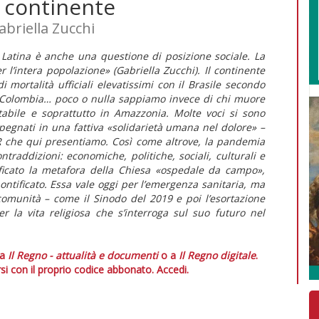
 continente
briella Zucchi
Latina è anche una questione di posizione sociale. La
er l’intera popolazione» (Gabriella Zucchi). Il continente
mortalità ufficiali elevatissimi con il Brasile secondo
o, Colombia… poco o nulla sappiamo invece di chi muore
tabile e soprattutto in Amazzonia. Molte voci si sono
mpegnati in una fattiva «solidarietà umana nel dolore» –
AR che qui presentiamo. Così come altrove, la pandemia
ontraddizioni: economiche, politiche, sociali, culturali e
nificato la metafora della Chiesa «ospedale da campo»,
ontificato. Essa vale oggi per l’emergenza sanitaria, ma
 comunità – come il Sinodo del 2019 e poi l’esortazione
 la vita religiosa che s’interroga sul suo futuro nel
 a
Il Regno - attualità e documenti
o a
Il Regno digitale
.
si con il proprio codice abbonato.
Accedi.