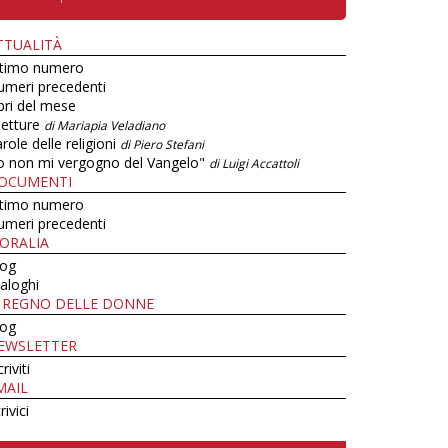
TTUALITÀ
ltimo numero
umeri precedenti
bri del mese
letture
di Mariapia Veladiano
role delle religioni
di Piero Stefani
o non mi vergogno del Vangelo"
di Luigi Accattoli
OCUMENTI
ltimo numero
umeri precedenti
ORALIA
log
aloghi
L REGNO DELLE DONNE
log
EWSLETTER
criviti
MAIL
rivici