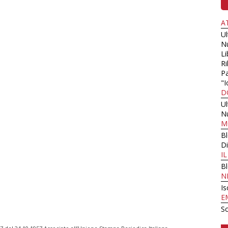
A
U
N
Li
Ri
Pa
"I
D
U
N
M
B
Di
I
B
N
Is
E
Sc