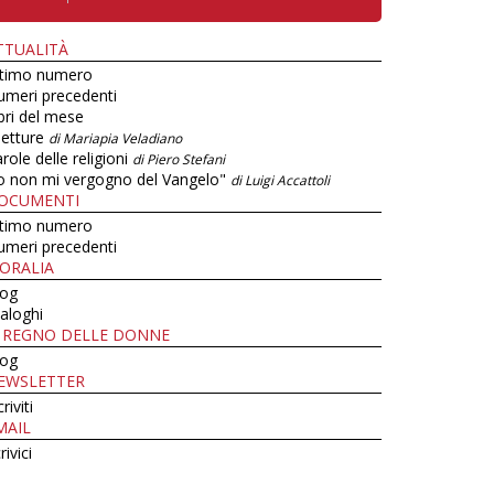
TTUALITÀ
ltimo numero
umeri precedenti
bri del mese
letture
di Mariapia Veladiano
role delle religioni
di Piero Stefani
o non mi vergogno del Vangelo"
di Luigi Accattoli
OCUMENTI
ltimo numero
umeri precedenti
ORALIA
log
aloghi
L REGNO DELLE DONNE
log
EWSLETTER
criviti
MAIL
rivici