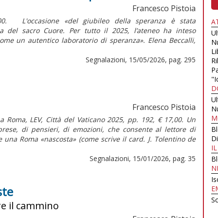
Francesco Pistoia
,00. L'occasione «del giubileo della speranza è stata
A
ica del sacro Cuore. Per tutto il 2025, l’ateneo ha inteso
U
ome un autentico laboratorio di speranza». Elena Beccalli,
N
Li
Segnalazioni, 15/05/2026, pag. 295
Ri
Pa
"I
D
U
Francesco Pistoia
N
M
 a Roma, LEV, Città del Vaticano 2025, pp. 192, € 17,00. Un
prese, di pensieri, di emozioni, che consente al lettore di
B
Di
e una Roma «nascosta» (come scrive il card. J. Tolentino de
I
Segnalazioni, 15/01/2026, pag. 35
B
N
Is
ste
E
Sc
re il cammino