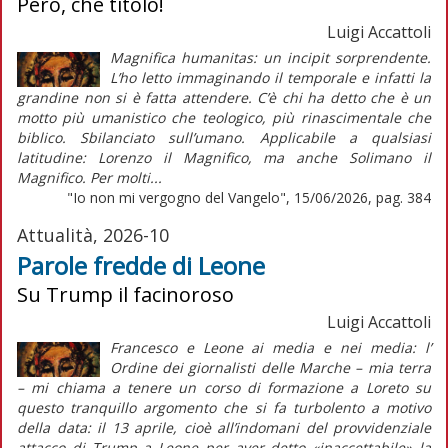
Però, che titolo!
Luigi Accattoli
Magnifica humanitas: un incipit sorprendente.
L’ho letto immaginando il temporale e infatti la
grandine non si è fatta attendere. C’è chi ha detto che è un
motto più umanistico che teologico, più rinascimentale che
biblico. Sbilanciato sull’umano. Applicabile a qualsiasi
latitudine: Lorenzo il Magnifico, ma anche Solimano il
Magnifico. Per molti...
"Io non mi vergogno del Vangelo", 15/06/2026, pag. 384
Attualità, 2026-10
Parole fredde di Leone
Su Trump il facinoroso
Luigi Accattoli
Francesco e Leone ai media e nei media: l’
Ordine dei giornalisti delle Marche – mia terra
– mi chiama a tenere un corso di formazione a Loreto su
questo tranquillo argomento che si fa turbolento a motivo
della data: il 13 aprile, cioè all’indomani del provvidenziale
attacco di Trump a Leone per aver detto «inaccettabile» la