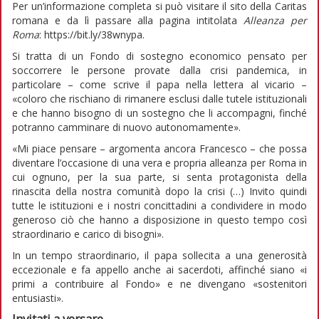
Per un’informazione completa si può visitare il sito della Caritas
romana e da lì passare alla pagina intitolata
Alleanza per
Roma
: https://bit.ly/38wnypa.
Si tratta di un Fondo di sostegno economico pensato per
soccorrere le persone provate dalla crisi pandemica, in
particolare – come scrive il papa nella lettera al vicario –
«coloro che rischiano di rimanere esclusi dalle tutele istituzionali
e che hanno bisogno di un sostegno che li accompagni, finché
potranno camminare di nuovo autonomamente».
«Mi piace pensare – argomenta ancora Francesco – che possa
diventare l’occasione di una vera e propria alleanza per Roma in
cui ognuno, per la sua parte, si senta protagonista della
rinascita della nostra comunità dopo la crisi (…) Invito quindi
tutte le istituzioni e i nostri concittadini a condividere in modo
generoso ciò che hanno a disposizione in questo tempo così
straordinario e carico di bisogni».
In un tempo straordinario, il papa sollecita a una generosità
eccezionale e fa appello anche ai sacerdoti, affinché siano «i
primi a contribuire al Fondo» e ne divengano «sostenitori
entusiasti».
Invitati a versare