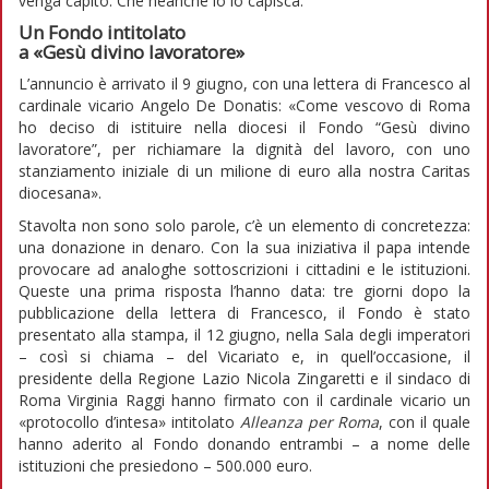
venga capito. Che neanche io lo capisca.
Un Fondo intitolato
a «Gesù divino lavoratore»
L’annuncio è arrivato il 9 giugno, con una lettera di Francesco al
cardinale vicario Angelo De Donatis: «Come vescovo di Roma
ho deciso di istituire nella diocesi il Fondo “Gesù divino
lavoratore”, per richiamare la dignità del lavoro, con uno
stanziamento iniziale di un milione di euro alla nostra Caritas
diocesana».
Stavolta non sono solo parole, c’è un elemento di concretezza:
una donazione in denaro. Con la sua iniziativa il papa intende
provocare ad analoghe sottoscrizioni i cittadini e le istituzioni.
Queste una prima risposta l’hanno data: tre giorni dopo la
pubblicazione della lettera di Francesco, il Fondo è stato
presentato alla stampa, il 12 giugno, nella Sala degli imperatori
– così si chiama – del Vicariato e, in quell’occasione, il
presidente della Regione Lazio Nicola Zingaretti e il sindaco di
Roma Virginia Raggi hanno firmato con il cardinale vicario un
«protocollo d’intesa» intitolato
Alleanza per Roma
, con il quale
hanno aderito al Fondo donando entrambi – a nome delle
istituzioni che presiedono – 500.000 euro.