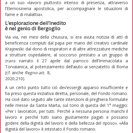
a un suo «lavoro piuttosto intenso di presenza, attraverso
l’Elemosineria apostolica, per accompagnare le situazioni di
fame e di malattia».
L’esplorazione dell’inedito
è nel genio di Bergoglio
Via via, nei mesi della chiusura, si era avuta notizia di atti di
beneficenza compiuti dal papa per mano del creativo cardinale
Krajewski: dal dono di respiratori e di altre attrezzature mediche
a strutture ospedaliere, al soccorso prestato a un gruppo di
trans
narrato il 27 aprile dal parroco dell’Immacolata a
Torvaianica, al potenziamento dell’aiuto ai senzatetto di Roma
(cf. anche
Regno-att.
8,
2020,210).
A un certo punto tutto ciò dev’essergli apparso insufficiente e
ha preso questa iniziativa diretta, personale, del Fondo romano.
Ha cioè dato seguito alle tante intenzioni di preghiera formulate
nelle messe da Santa Marta, sul tono di questa del 1° maggio:
«Per i lavoratori, per tutti. Perché a nessuna persona manchi il
lavoro e perché tutti siano giustamente pagati e possano
godere della dignità del lavoro e della bellezza del riposo». «Alla
dignità del lavoro» è intestato il Fondo romano.