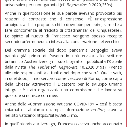
universale» per i non garantiti (cf.
Regno-doc
. 9,2020,259s).
Anche in quell’occasione le sue parole avevano provocato più
reazioni di contrasto che di consenso: «È un’espressione
ambigua, a chi lo propone, chi lo dovrebbe percepire, si mette a
fare concorrenza al “reddito di cittadinanza” dei Cinquestelle».
Le spinte al nuovo di Francesco vengono spesso recepite
secondo un’ermeneutica intesa alla conservazione del vecchio.
Del dramma sociale del dopo pandemia Bergoglio aveva
parlato già prima di Pasqua in un’intervista allo scrittore
britannico Austen Ivereigh – suo biografo – pubblicata l’8 aprile
dalla rivista
The Tablet
(cf.
Regno-att
. 10,2020,319s): «Penso
alle mie responsabilità attuali e nel dopo che verrà. Quale sarà,
in quel dopo, il mio servizio come vescovo di Roma, come capo
della Chiesa? Attraverso il Dicastero per lo sviluppo umano
integrale è stata organizzata una commissione che lavora su
questo e si riunisce con me».
Anche della «Commissione vaticana COVID-19» – così è stata
chiamata – abbiamo un’ampia informazione
on-line
, stavolta
nel sito vaticano: https://bit.ly/3e8LTm5.
In quell’intervista a Ivereigh, Francesco aveva anche accennato