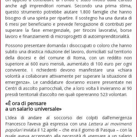
anche agli imprenditori romani. Secondo una prima stima,
questo strumento potrebbe aiutare 1.800 famiglie che hanno
bisogno di una spinta per ripartire. Il sostegno ha una durata di
6 mesi per beneficiario e prevede l’erogazione di contributi per
superare la fase emergenziale, per tirocini lavorativi, borse
lavoro e finanziamenti di microprogetti di autoimprenditorialità.
Possono presentare domanda i disoccupati o coloro che hanno
subito una drastica riduzione del lavoro, domiciliati sul territorio
della diocesi e del comune di Roma, con un reddito non
superiore ai 600 euro mensili, aumentato di 100 euro per ogni
convivente. I richiedenti devono manifestare una «chiara
volontà a collaborare attivamente per superare la situazione di
emergenza». Le candidature dovranno essere presentate nei
Centri di ascolto parrocchiali, che a loro volta li invieranno ai 90
presidi territoriali d’ascolto nei quali opereranno 523 volontari.
«È ora di pensare
a un salario universale»
L’idea di andare al soccorso dei colpiti dall’emergenza
Francesco l’aveva già espressa con una
Lettera ai movimenti
popolari
inviata il 12 aprile – che era il giorno di Pasqua – con la
quale aveva accennato alla necessità di «pensare a un salario