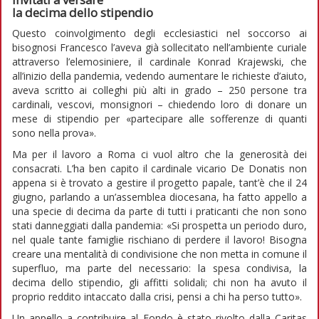
la decima dello stipendio
Questo coinvolgimento degli ecclesiastici nel soccorso ai
bisognosi Francesco l’aveva già sollecitato nell’ambiente curiale
attraverso l’elemosiniere, il cardinale Konrad Krajewski, che
all’inizio della pandemia, vedendo aumentare le richieste d’aiuto,
aveva scritto ai colleghi più alti in grado – 250 persone tra
cardinali, vescovi, monsignori – chiedendo loro di donare un
mese di stipendio per «partecipare alle sofferenze di quanti
sono nella prova».
Ma per il lavoro a Roma ci vuol altro che la generosità dei
consacrati. L’ha ben capito il cardinale vicario De Donatis non
appena si è trovato a gestire il progetto papale, tant’è che il 24
giugno, parlando a un’assemblea diocesana, ha fatto appello a
una specie di decima da parte di tutti i praticanti che non sono
stati danneggiati dalla pandemia: «Si prospetta un periodo duro,
nel quale tante famiglie rischiano di perdere il lavoro! Bisogna
creare una mentalità di condivisione che non metta in comune il
superfluo, ma parte del necessario: la spesa condivisa, la
decima dello stipendio, gli affitti solidali; chi non ha avuto il
proprio reddito intaccato dalla crisi, pensi a chi ha perso tutto».
Un appello a contribuire al Fondo è stato rivolto dalla Caritas