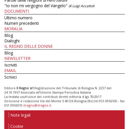
Parole delle religioni
di Piero Stefani
"Io non mi vergogno del Vangelo"
di Luigi Accattoli
DOCUMENTI
Ultimo numero
Numeri precedenti
MORALIA
Blog
Dialoghi
IL REGNO DELLE DONNE
Blog
NEWSLETTER
Iscriviti
EMAIL
Scrivici
Editore
Il Regno srl
Registrazione del Tribunale di Bologna N. 2237 del
24.10.1957 Associato all’Unione Stampa Periodica Italiana
La testata usufruisce dei contributi diretti editoria d.lgs 70/2017
Direzione e redazione Via del Monte 5 40126 Bologna (Bo) tel 051 0956100 - fax
051 0956310
ilregno@ilregno.it
Note legali
Cookie