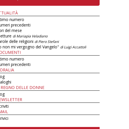
TTUALITÀ
ltimo numero
umeri precedenti
bri del mese
letture
di Mariapia Veladiano
role delle religioni
di Piero Stefani
o non mi vergogno del Vangelo"
di Luigi Accattoli
OCUMENTI
ltimo numero
umeri precedenti
ORALIA
log
aloghi
L REGNO DELLE DONNE
log
EWSLETTER
criviti
MAIL
rivici