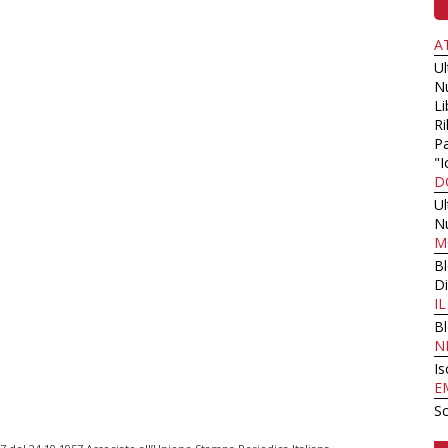
A
U
N
Li
Ri
Pa
"I
D
U
N
M
B
Di
I
B
N
Is
E
Sc