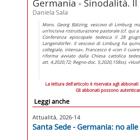
Germania - Sinodalità. I
Daniela Sala
Mons. Georg Bätzing, vescovo di Limburg ma f
un’incisiva ristrutturazione pastorale (cf.
qui
a 
Conferenza episcopale tedesca il 28 giugn
Langendörfer. Il vescovo di Limburg ha quindi
collegiale, intensa». Francesco è «con il cuor
riforma avviato dalla Chiesa cattolica te
att.
4,2020,72;
Regno-doc.
5,2020,158ss). «Vuo
La lettura dell'articolo è riservata agli abbonati
Gli abbonati possono autenticar
Leggi anche
Attualità, 2026-14
Santa Sede - Germania: no alle o