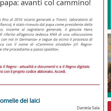
l papa: avanti col cammino!
ino al 2016 vicario generale a Treviri, laboratorio di
fianco), è stato ricevuto dal papa come presidente della
o, insieme al segretario generale, il gesuita Hans
 riferito all’agenzia tedesca
KNA
di una «discussione
e con noi in Germania» e segue da vicino il processo di
desca con il nome di «Cammino sinodale» (cf.
Regno-
le che procediamo a passo spedito».
 a
Il Regno - attualità e documenti
o a
Il Regno digitale
.
si con il proprio codice abbonato.
Accedi.
melie dei laici
Daniela Sala