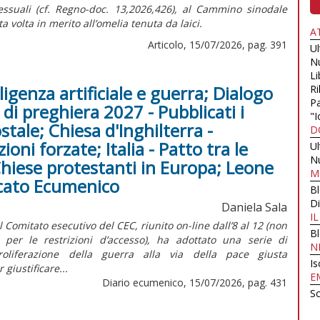
ssuali (cf.
Regno-doc.
13,2026,426), al Cammino sinodale
 volta in merito all’omelia tenuta da laici.
A
Articolo, 15/07/2026, pag. 391
U
N
Li
ligenza artificiale e guerra; Dialogo
Ri
Pa
di preghiera 2027 - Pubblicati i
"I
stale; Chiesa d'Inghilterra -
D
oni forzate; Italia - Patto tra le
U
N
Chiese protestanti in Europa; Leone
M
arcato Ecumenico
B
Di
Daniela Sala
I
omitato esecutivo del CEC, riunito on-line dall’8 al 12 (non
B
er le restrizioni d’accesso), ha adottato una serie di
N
roliferazione della guerra alla via della pace giusta
Is
giustificare...
E
Diario ecumenico, 15/07/2026, pag. 431
Sc