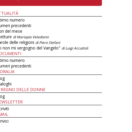
TTUALITÀ
ltimo numero
umeri precedenti
bri del mese
letture
di Mariapia Veladiano
role delle religioni
di Piero Stefani
o non mi vergogno del Vangelo"
di Luigi Accattoli
OCUMENTI
ltimo numero
umeri precedenti
ORALIA
log
aloghi
L REGNO DELLE DONNE
log
EWSLETTER
criviti
MAIL
rivici