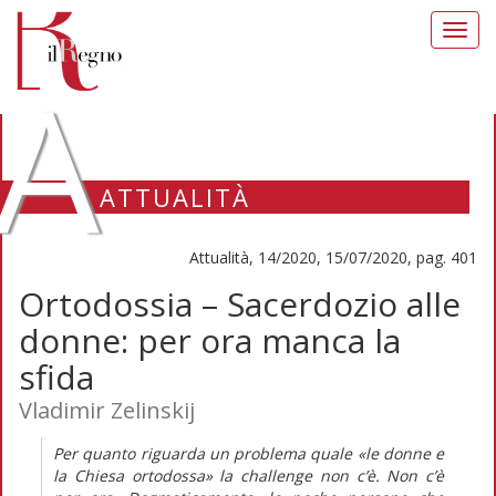
Toggl
navig
A
ATTUALITÀ
Attualità, 14/2020, 15/07/2020, pag. 401
Ortodossia – Sacerdozio alle
donne: per ora manca la
sfida
Vladimir Zelinskij
Per quanto riguarda un problema quale «le donne e
la Chiesa ortodossa» la
challenge
non c’è. Non c’è