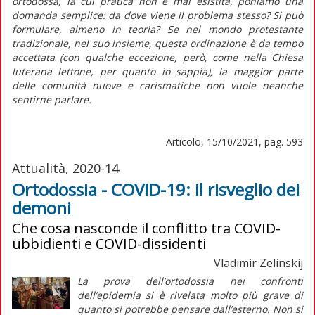
ortodossa, la cui pratica non è mai esistita, poniamo una
domanda semplice: da dove viene il problema stesso? Si può
formulare, almeno in teoria? Se nel mondo protestante
tradizionale, nel suo insieme, questa ordinazione è da tempo
accettata (con qualche eccezione, però, come nella Chiesa
luterana lettone, per quanto io sappia), la maggior parte
delle comunità nuove e carismatiche non vuole neanche
sentirne parlare.
Articolo, 15/10/2021, pag. 593
Attualità, 2020-14
Ortodossia - COVID-19: il risveglio dei
demoni
Che cosa nasconde il conflitto tra COVID-
ubbidienti e COVID-dissidenti
Vladimir Zelinskij
La prova dell’ortodossia nei confronti
dell’epidemia si è rivelata molto più grave di
quanto si potrebbe pensare dall’esterno. Non si