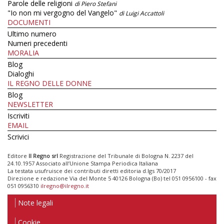
Parole delle religioni
di Piero Stefani
"Io non mi vergogno del Vangelo"
di Luigi Accattoli
DOCUMENTI
Ultimo numero
Numeri precedenti
MORALIA
Blog
Dialoghi
IL REGNO DELLE DONNE
Blog
NEWSLETTER
Iscriviti
EMAIL
Scrivici
Editore
Il Regno srl
Registrazione del Tribunale di Bologna N. 2237 del
24.10.1957 Associato all’Unione Stampa Periodica Italiana
La testata usufruisce dei contributi diretti editoria d.lgs 70/2017
Direzione e redazione Via del Monte 5 40126 Bologna (Bo) tel 051 0956100 - fax
051 0956310
ilregno@ilregno.it
Note legali
Cookie