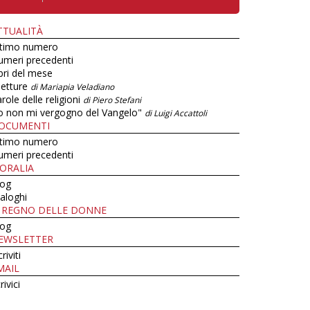
TTUALITÀ
ltimo numero
umeri precedenti
bri del mese
letture
di Mariapia Veladiano
role delle religioni
di Piero Stefani
o non mi vergogno del Vangelo"
di Luigi Accattoli
OCUMENTI
ltimo numero
umeri precedenti
ORALIA
log
aloghi
L REGNO DELLE DONNE
log
EWSLETTER
criviti
MAIL
rivici