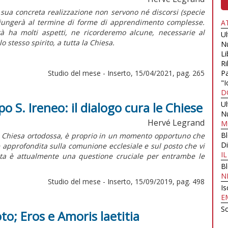
 sua concreta realizzazione non servono né discorsi (specie
si giungerà al termine di forme di apprendimento complesse.
A
tà ha molti aspetti, ne ricorderemo alcune, necessarie al
U
stesso spirito, a tutta la Chiesa.
N
Li
Ri
Studio del mese - Inserto, 15/04/2021, pag. 265
Pa
"I
D
S. Ireneo: il dialogo cura le Chiese
U
N
Hervé Legrand
M
B
 la Chiesa ortodossa, è proprio in un momento opportuno che
Di
ne approfondita sulla comunione ecclesiale e sul posto che vi
I
sta è attualmente una questione cruciale per entrambe le
B
N
Studio del mese - Inserto, 15/09/2019, pag. 498
Is
E
Sc
to; Eros e Amoris laetitia