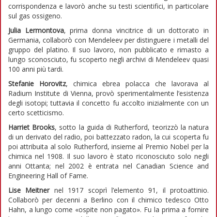
corrispondenza e lavorò anche su testi scientifici, in particolare
sul gas ossigeno.
Julia Lermontova
, prima donna vincitrice di un dottorato in
Germania, collaborò con Mendeleev per distinguere i metalli del
gruppo del platino. Il suo lavoro, non pubblicato e rimasto a
lungo sconosciuto, fu scoperto negli archivi di Mendeleev quasi
100 anni più tardi.
Stefanie Horovitz
, chimica ebrea polacca che lavorava al
Radium Institute di Vienna, provò sperimentalmente l’esistenza
degli isotopi; tuttavia il concetto fu accolto inizialmente con un
certo scetticismo.
Harriet Brooks
, sotto la guida di Rutherford, teorizzò la natura
di un derivato del radio, poi battezzato radon, la cui scoperta fu
poi attribuita al solo Rutherford, insieme al Premio Nobel per la
chimica nel 1908. Il suo lavoro è stato riconosciuto solo negli
anni Ottanta; nel 2002 è entrata nel Canadian Science and
Engineering Hall of Fame.
Lise Meitner
nel 1917 scoprì l’elemento 91, il protoattinio.
Collaborò per decenni a Berlino con il chimico tedesco Otto
Hahn, a lungo come «ospite non pagato». Fu la prima a fornire