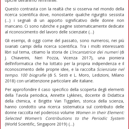
tipiche dell’animo femminile.
Questo contrasta con la realtà che si osserva nel mondo della
ricerca scientifica dove, nonostante qualche rigurgito sessista
(…) i segnali di un apporto significativo delle donne non
mancano. Ci sono rubriche e pagine sistematicamente dedicate
al riconoscimento del lavoro delle scienziate (…)
Gli esempi, di oggi come del passato, sono numerosi, nei più
svariati campi della ricerca scientifica. Tra i molti interessanti
libri sul tema, citiamo la storia de
L’incantatrice dei numeri
(di
J. Chiaverini, Neri Pozza, Vicenza 2017), una pioniera
dell’informatica che ha lottato per la propria indipendenza e il
riconoscimento delle proprie idee, e la raccolta
Scienziate nel
tempo.
100 biografie
(di S. Sesti e L. Moro, Ledizioni, Milano
2018) con un’attenzione particolare alle italiane.
Per approfondire il caso specifico della scoperta degli elementi
della Tavola periodica, Annette Lykknes, docente di Didattica
della chimica, e Brigitte Van Tiggelen, storica della scienza,
hanno condotto una ricerca sistematica sul contributo delle
donne raccolta nel poderoso volume
Women in their Element:
Selected Women’s Contributions to the Periodic System
(World Scientific, Singapore 2019) (…)