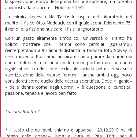
la spiegazione teorica della prima fissione nucleare, ma fu Hahn
a dimostrarla e vincere il Nobel nel 1945.
La chimica tedesca
Ida Tacke
fu ospite del laboratorio del
marito, il fisico Otto Noddack, con il quale scoprì l’elemento 75,
il renio, e la fissione nucleare. I fisici la ignorarono.
Con un gesto altamente simbolico, l’Università di Trento ha
voluto mostrare che i tempi sono cambiati (speriamo!)
reinterpretando a 90 anni di distanza la famosa foto Solvay in
senso inverso. Possiamo auspicare che a partire dai numerosi
contesti di ricerca in cui anche le donne portano un contributo
significativo, la riflessione ecclesiale includa nel discorso sulla
valorizzazione delle risorse femminili anche ambiti oggi poco
considerati come quello della ricerca scientifica. Dove «il genio»
– delle donne come degli uomini – è questione di curiosità,
passione, tenacia e lavoro ben fatto.
Luciana Ruatta *
* Il testo che qui pubblichiamo è apparso il 20.12.2019 ne «Il
Regno delle donne», blog a cura di Rita Torti per il