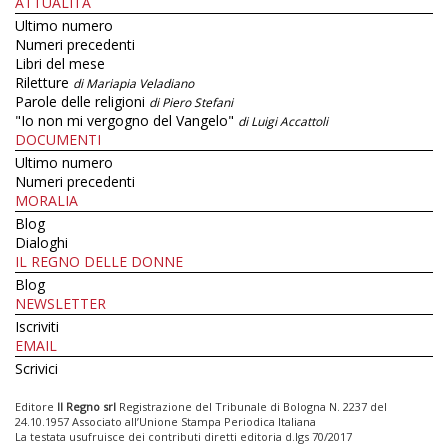
ATTUALITÀ
Ultimo numero
Numeri precedenti
Libri del mese
Riletture
di Mariapia Veladiano
Parole delle religioni
di Piero Stefani
"Io non mi vergogno del Vangelo"
di Luigi Accattoli
DOCUMENTI
Ultimo numero
Numeri precedenti
MORALIA
Blog
Dialoghi
IL REGNO DELLE DONNE
Blog
NEWSLETTER
Iscriviti
EMAIL
Scrivici
Editore
Il Regno srl
Registrazione del Tribunale di Bologna N. 2237 del
24.10.1957 Associato all’Unione Stampa Periodica Italiana
La testata usufruisce dei contributi diretti editoria d.lgs 70/2017