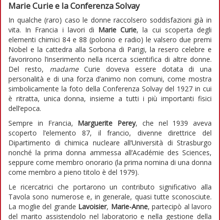
Marie Curie e la Conferenza Solvay
In qualche (raro) caso le donne raccolsero soddisfazioni già in
vita. In Francia i lavori di
Marie Curie
, la cui scoperta degli
elementi chimici 84 e 88 (polonio e radio) le valsero due premi
Nobel e la cattedra alla Sorbona di Parigi, la resero celebre e
favorirono l’inserimento nella ricerca scientifica di altre donne.
Del resto,
madame
Curie doveva essere dotata di una
personalità e di una forza d’animo non comuni, come mostra
simbolicamente la foto della Conferenza Solvay del 1927 in cui
è ritratta, unica donna, insieme a tutti i più importanti fisici
dell’epoca.
Sempre in Francia,
Marguerite Perey
, che nel 1939 aveva
scoperto l’elemento 87, il francio, divenne direttrice del
Dipartimento di chimica nucleare all’Università di Strasburgo
nonché la prima donna ammessa all’Académie des Sciences,
seppure come membro onorario (la prima nomina di una donna
come membro a pieno titolo è del 1979).
Le ricercatrici che portarono un contributo significativo alla
Tavola sono numerose e, in generale, quasi tutte sconosciute.
La moglie del grande
Lavoisier
,
Marie-Anne
, partecipò al lavoro
del marito assistendolo nel laboratorio e nella gestione della