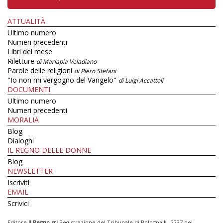
ATTUALITÀ
Ultimo numero
Numeri precedenti
Libri del mese
Riletture
di Mariapia Veladiano
Parole delle religioni
di Piero Stefani
"Io non mi vergogno del Vangelo"
di Luigi Accattoli
DOCUMENTI
Ultimo numero
Numeri precedenti
MORALIA
Blog
Dialoghi
IL REGNO DELLE DONNE
Blog
NEWSLETTER
Iscriviti
EMAIL
Scrivici
Editore
Il Regno srl
Registrazione del Tribunale di Bologna N. 2237 del