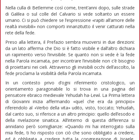
Nella culla di Betlemme così come, trent’anni dopo, sulle strade
di Galilea o sul colle del Calvario si vede soltanto un essere
umano. Ci si può chiedere se l’espressione «rapiti all’amore delle
realtà invisibili» non comporti innanzitutto il venir catturati nella
rete della fede.
Preso alla lettera, il Prefazio sembra muoversi in due direzioni:
da un lato afferma che Dio si è fatto visibile e dall’altro dichiara
un rapimento verso l’invisibile. Se quanto non si vede è la fede
nella Parola incarnata, per incontrare l’invisibile non c’è bisogno
di proiettarsi nei cieli. Attraverso gli invisibili occhi dell’ascolto, la
fede proclama la visibilità della Parola incarnata.
In un contesto privo d’ogni riferimento cristologico, un
orientamento paragonabile lo si trova in una pagina del
pensatore ebraico medievale Yehudah ha-Lewì. La Prima lettera
di Giovanni inizia affermando «quel che era da principio»
riferendolo al «Verbo della vita» udito, visto, toccato; Yehudah,
dal canto suo, si riferisce a un altro principio: quello dell’esodo e
della rivelazione sinaitica. All’interno di questa differenza si
annidano però somiglianze: «Quando mi hai interrogato sulla
mia fede, ti ho risposto con ciò che sono obbligato a credere,
ed è obbligata a credere tutta la congregazione di Israele,