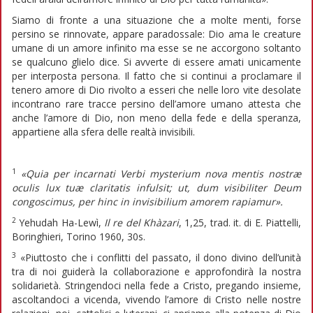
Siamo di fronte a una situazione che a molte menti, forse
persino se rinnovate, appare paradossale: Dio ama le creature
umane di un amore infinito ma esse se ne accorgono soltanto
se qualcuno glielo dice. Si avverte di essere amati unicamente
per interposta persona. Il fatto che si continui a proclamare il
tenero amore di Dio rivolto a esseri che nelle loro vite desolate
incontrano rare tracce persino dell’amore umano attesta che
anche l’amore di Dio, non meno della fede e della speranza,
appartiene alla sfera delle realtà invisibili.
1
«Quia per incarnati Verbi mysterium nova mentis nostræ
oculis lux tuæ claritatis infulsit; ut, dum visibiliter Deum
congoscimus, per hinc in invisibilium amorem rapiamur».
2
Yehudah Ha-Lewì,
Il re del Khàzari
, 1,25, trad. it. di E. Piattelli,
Boringhieri, Torino 1960, 30s.
3
«Piuttosto che i conflitti del passato, il dono divino dell’unità
tra di noi guiderà la collaborazione e approfondirà la nostra
solidarietà. Stringendoci nella fede a Cristo, pregando insieme,
ascoltandoci a vicenda, vivendo l’amore di Cristo nelle nostre