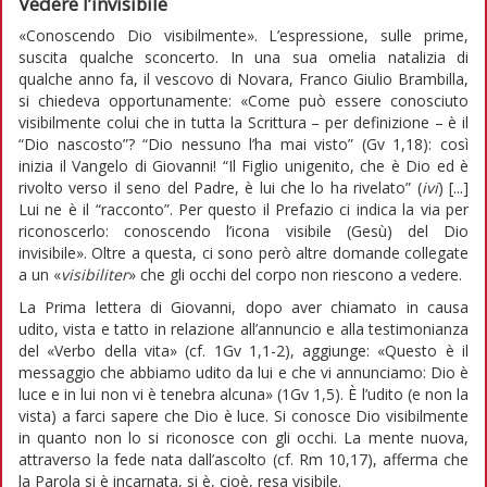
Vedere l’invisibile
«Conoscendo Dio visibilmente». L’espressione, sulle prime,
suscita qualche sconcerto. In una sua omelia natalizia di
qualche anno fa, il vescovo di Novara, Franco Giulio Brambilla,
si chiedeva opportunamente: «Come può essere conosciuto
visibilmente colui che in tutta la Scrittura – per definizione – è il
“Dio nascosto”? “Dio nessuno l’ha mai visto” (Gv 1,18): così
inizia il Vangelo di Giovanni! “Il Figlio unigenito, che è Dio ed è
rivolto verso il seno del Padre, è lui che lo ha rivelato” (
ivi
) [...]
Lui ne è il “racconto”. Per questo il Prefazio ci indica la via per
riconoscerlo: conoscendo l’icona visibile (Gesù) del Dio
invisibile». Oltre a questa, ci sono però altre domande collegate
a un «
visibiliter
» che gli occhi del corpo non riescono a vedere.
La Prima lettera di Giovanni, dopo aver chiamato in causa
udito, vista e tatto in relazione all’annuncio e alla testimonianza
del «Verbo della vita» (cf. 1Gv 1,1-2), aggiunge: «Questo è il
messaggio che abbiamo udito da lui e che vi annunciamo: Dio è
luce e in lui non vi è tenebra alcuna» (1Gv 1,5). È l’udito (e non la
vista) a farci sapere che Dio è luce. Si conosce Dio visibilmente
in quanto non lo si riconosce con gli occhi. La mente nuova,
attraverso la fede nata dall’ascolto (cf. Rm 10,17), afferma che
la Parola si è incarnata, si è, cioè, resa visibile.