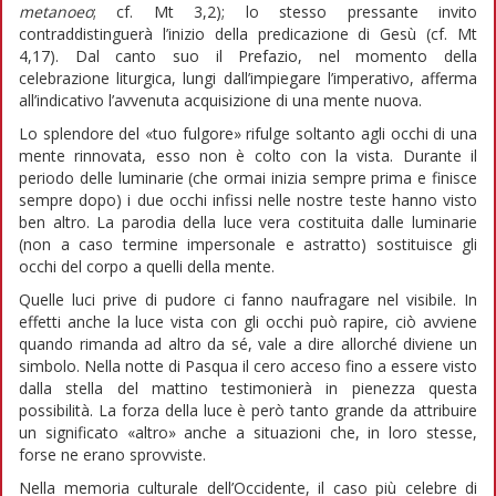
metanoeo
; cf. Mt 3,2); lo stesso pressante invito
contraddistinguerà l’inizio della predicazione di Gesù (cf. Mt
4,17). Dal canto suo il Prefazio, nel momento della
celebrazione liturgica, lungi dall’impiegare l’imperativo, afferma
all’indicativo l’avvenuta acquisizione di una mente nuova.
Lo splendore del «tuo fulgore» rifulge soltanto agli occhi di una
mente rinnovata, esso non è colto con la vista. Durante il
periodo delle luminarie (che ormai inizia sempre prima e finisce
sempre dopo) i due occhi infissi nelle nostre teste hanno visto
ben altro. La parodia della luce vera costituita dalle luminarie
(non a caso termine impersonale e astratto) sostituisce gli
occhi del corpo a quelli della mente.
Quelle luci prive di pudore ci fanno naufragare nel visibile. In
effetti anche la luce vista con gli occhi può rapire, ciò avviene
quando rimanda ad altro da sé, vale a dire allorché diviene un
simbolo. Nella notte di Pasqua il cero acceso fino a essere visto
dalla stella del mattino testimonierà in pienezza questa
possibilità. La forza della luce è però tanto grande da attribuire
un significato «altro» anche a situazioni che, in loro stesse,
forse ne erano sprovviste.
Nella memoria culturale dell’Occidente, il caso più celebre di