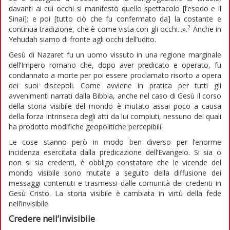
davanti ai cui occhi si manifestò quello spettacolo [l’esodo e il
Sinai]; e poi [tutto ciò che fu confermato da] la costante e
2
continua tradizione, che è come vista con gli occhi...».
Anche in
Yehudah siamo di fronte agli occhi dell’udito.
Gesù di Nazaret fu un uomo vissuto in una regione marginale
dell’Impero romano che, dopo aver predicato e operato, fu
condannato a morte per poi essere proclamato risorto a opera
dei suoi discepoli. Come avviene in pratica per tutti gli
avvenimenti narrati dalla Bibbia, anche nel caso di Gesù il corso
della storia visibile del mondo è mutato assai poco a causa
della forza intrinseca degli atti da lui compiuti, nessuno dei quali
ha prodotto modifiche geopolitiche percepibili.
Le cose stanno però in modo ben diverso per l’enorme
incidenza esercitata dalla predicazione dell’Evangelo. Si sia o
non si sia credenti, è obbligo constatare che le vicende del
mondo visibile sono mutate a seguito della diffusione dei
messaggi contenuti e trasmessi dalle comunità dei credenti in
Gesù Cristo. La storia visibile è cambiata in virtù della fede
nell’invisibile.
Credere nell’invisibile