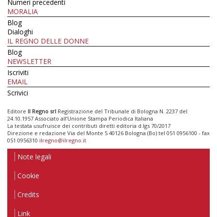
Numeri precedenti
MORALIA
Blog
Dialoghi
IL REGNO DELLE DONNE
Blog
NEWSLETTER
Iscriviti
EMAIL
Scrivici
Editore
Il Regno srl
Registrazione del Tribunale di Bologna N. 2237 del
24.10.1957 Associato all’Unione Stampa Periodica Italiana
La testata usufruisce dei contributi diretti editoria d.lgs 70/2017
Direzione e redazione Via del Monte 5 40126 Bologna (Bo) tel 051 0956100 - fax
051 0956310
ilregno@ilregno.it
Note legali
Cookie
Credits
Link