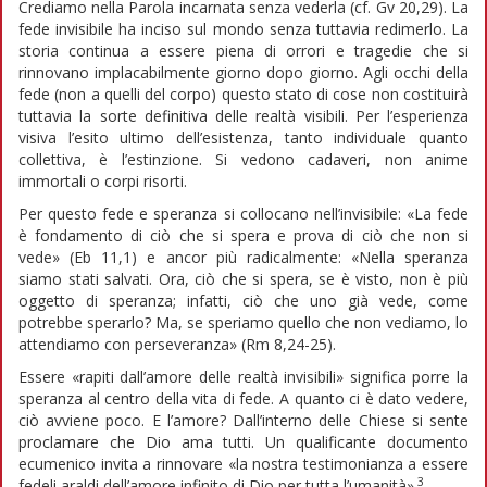
Crediamo nella Parola incarnata senza vederla (cf. Gv 20,29). La
fede invisibile ha inciso sul mondo senza tuttavia redimerlo. La
storia continua a essere piena di orrori e tragedie che si
rinnovano implacabilmente giorno dopo giorno. Agli occhi della
fede (non a quelli del corpo) questo stato di cose non costituirà
tuttavia la sorte definitiva delle realtà visibili. Per l’esperienza
visiva l’esito ultimo dell’esistenza, tanto individuale quanto
collettiva, è l’estinzione. Si vedono cadaveri, non anime
immortali o corpi risorti.
Per questo fede e speranza si collocano nell’invisibile: «La fede
è fondamento di ciò che si spera e prova di ciò che non si
vede» (Eb 11,1) e ancor più radicalmente: «Nella speranza
siamo stati salvati. Ora, ciò che si spera, se è visto, non è più
oggetto di speranza; infatti, ciò che uno già vede, come
potrebbe sperarlo? Ma, se speriamo quello che non vediamo, lo
attendiamo con perseveranza» (Rm 8,24-25).
Essere «rapiti dall’amore delle realtà invisibili» significa porre la
speranza al centro della vita di fede. A quanto ci è dato vedere,
ciò avviene poco. E l’amore? Dall’interno delle Chiese si sente
proclamare che Dio ama tutti. Un qualificante documento
ecumenico invita a rinnovare «la nostra testimonianza a essere
3
fedeli araldi dell’amore infinito di Dio per tutta l’umanità».