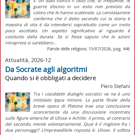
E' un dato storico il fatto che, di frequente, le
guerre sfocino in un esito non previsto da
coloro che le hanno scatenate. La constatazione
conferma che il detto secondo cui la storia è
maestra di vita è da intendersi soprattutto come un invito
poco ascoltato. Un aspetto significativo al riguardo è
costituito dalla durata. Se si fosse saputo che le azioni
intraprese si sarebbero...
Parole delle religioni, 15/07/2026, pag. 446
Attualità, 2026-12
Da Socrate agli algoritmi
Quando si è obbligati a decidere
Piero Stefani
Tra i cosiddetti dialoghi socratici ve ne è uno
intitolato Ippia minore. La parte finale della
breve opera di Platone trae una conclusione
sconcertante da una discussione incentrata
sulle figure omeriche di Ulisse e Achille: il primo, al contrario
del secondo, mente volontariamente. Qual è il migliore fra i
due personaggi? L’imprevedibile risposta è: Ulisse. Il sofista