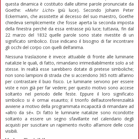
questa dinamica è costituito dalle ultime parole pronunciate da
Goethe:
«Mehr Licht»
(più luce)
.
Secondo Johann Peter
Eckermann, che assistette al decesso del suo maestro, Goethe
chiedeva semplicemente che fosse aperta la seconda imposta
della finestra perché da essa entrasse più luce; tuttavia, fin dal
22 marzo del 1832 quelle parole sono state rivestite di un
significato simbolico. Esse indicano il bisogno di far incontrare
gli occhi del corpo con quelli dell’anima.
Nessuna traslazione è invece attuabile di fronte alle luminarie
natalizie le quali, di fatto, rimandano irrimediabilmente solo a sé
stesse. In realtà esse sarebbero dotate di pretese simboliche;
non sono lampioni di strada che si accendono 365 notti all’anno
per contrastare il buio fisico. Le luminarie servono per essere
viste e non già per far vedere; per questo motivo sono accese
soltanto nel periodo delle feste. Eppure il loro significato
simbolico si è ormai esaurito; il trionfo dell’autoreferenzialità
avviene a motivo della programmata incapacità di rimandare ad
«altro da sé». Di fatto le luminarie natalizie sono ricondotte
soltanto a essere un segno sfavillante nel calendario degli
acquisti per suscitare un rapimento rivolto all’amore delle cose
visibili.