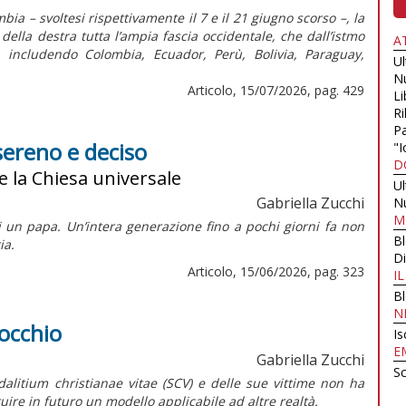
bia – svoltesi rispettivamente il 7 e il 21 giugno scorso –, la
ella destra tutta l’ampia fascia occidentale, che dall’istmo
A
, includendo Colombia, Ecuador, Perù, Bolivia, Paraguay,
U
N
Articolo, 15/07/2026, pag. 429
Li
Ri
Pa
sereno e deciso
"I
D
e la Chiesa universale
U
Gabriella Zucchi
N
M
i un papa. Un’intera generazione fino a pochi giorni fa non
B
ia.
Di
Articolo, 15/06/2026, pag. 323
I
B
N
nocchio
Is
E
Gabriella Zucchi
Sc
dalitium christianae vitae
(SCV) e delle sue vittime non ha
uire in futuro un modello applicabile ad altre realtà.