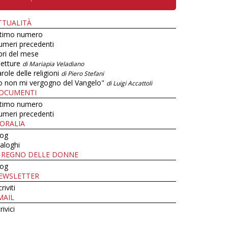
TTUALITÀ
ltimo numero
umeri precedenti
bri del mese
letture
di Mariapia Veladiano
role delle religioni
di Piero Stefani
o non mi vergogno del Vangelo"
di Luigi Accattoli
OCUMENTI
ltimo numero
umeri precedenti
ORALIA
log
aloghi
L REGNO DELLE DONNE
log
EWSLETTER
criviti
MAIL
rivici