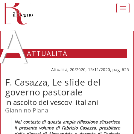
Toggl
navig
A
ATTUALITÀ
Attualità, 20/2020, 15/11/2020, pag. 625
F. Casazza, Le sfide del
governo pastorale
In ascolto dei vescovi italiani
Giannino Piana
Nel contesto di questa ampia riflessione s’inserisce
il presente volume di Fabrizio Casazza, presbitero
della diocesi di Alessandria e docente di Teologia