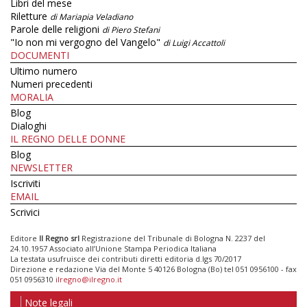
Libri del mese
Riletture
di Mariapia Veladiano
Parole delle religioni
di Piero Stefani
"Io non mi vergogno del Vangelo"
di Luigi Accattoli
DOCUMENTI
Ultimo numero
Numeri precedenti
MORALIA
Blog
Dialoghi
IL REGNO DELLE DONNE
Blog
NEWSLETTER
Iscriviti
EMAIL
Scrivici
Editore
Il Regno srl
Registrazione del Tribunale di Bologna N. 2237 del
24.10.1957 Associato all’Unione Stampa Periodica Italiana
La testata usufruisce dei contributi diretti editoria d.lgs 70/2017
Direzione e redazione Via del Monte 5 40126 Bologna (Bo) tel 051 0956100 - fax
051 0956310
ilregno@ilregno.it
Note legali