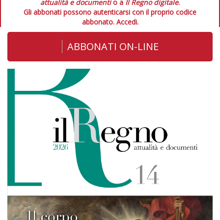
attualità e documenti
o a
Il Regno digitale
.
Gli abbonati possono autenticarsi con il proprio codice
abbonato.
Accedi.
ABBONATI ON-LINE