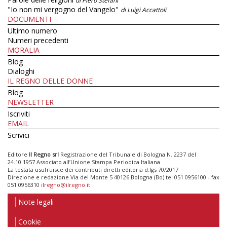
di Piero Stefani
"Io non mi vergogno del Vangelo"
di Luigi Accattoli
DOCUMENTI
Ultimo numero
Numeri precedenti
MORALIA
Blog
Dialoghi
IL REGNO DELLE DONNE
Blog
NEWSLETTER
Iscriviti
EMAIL
Scrivici
Editore
Il Regno srl
Registrazione del Tribunale di Bologna N. 2237 del
24.10.1957 Associato all’Unione Stampa Periodica Italiana
La testata usufruisce dei contributi diretti editoria d.lgs 70/2017
Direzione e redazione Via del Monte 5 40126 Bologna (Bo) tel 051 0956100 - fax
051 0956310
ilregno@ilregno.it
Note legali
Cookie