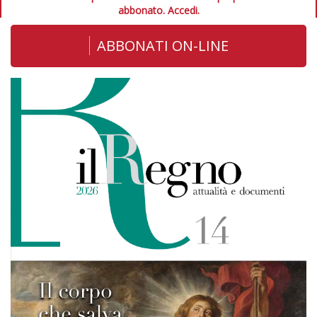
abbonato.
Accedi.
ABBONATI ON-LINE