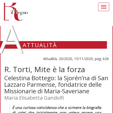
Toggl
navig
A
ATTUALITÀ
Attualità, 20/2020, 15/11/2020, pag. 626
R. Torti, Mite è la forza
Celestina Bottego: la Sjorén’na di San
Lazzaro Parmense, fondatrice delle
Missionarie di Maria-Saveriane
Maria Elisabetta Gandolfi
È una curiosa coincidenza che a scrivere la biografia
di colei che inizialmente non voleva essere una