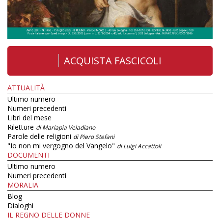
ACQUISTA FASCICOLI
ATTUALITÀ
Ultimo numero
Numeri precedenti
Libri del mese
Riletture
di Mariapia Veladiano
Parole delle religioni
di Piero Stefani
"Io non mi vergogno del Vangelo"
di Luigi Accattoli
DOCUMENTI
Ultimo numero
Numeri precedenti
MORALIA
Blog
Dialoghi
IL REGNO DELLE DONNE