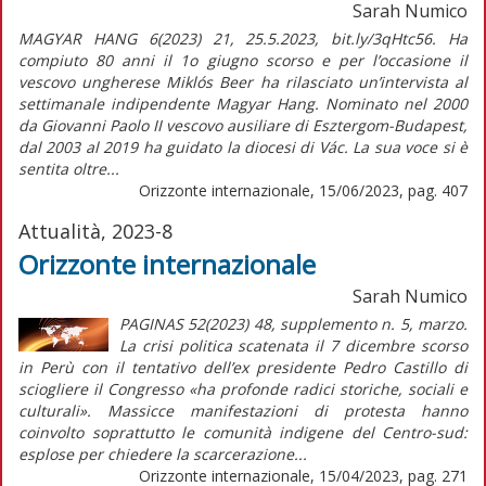
Sarah Numico
MAGYAR HANG 6(2023) 21, 25.5.2023, bit.ly/3qHtc56. Ha
compiuto 80 anni il 1o giugno scorso e per l’occasione il
vescovo ungherese Miklós Beer ha rilasciato un’intervista al
settimanale indipendente Magyar Hang. Nominato nel 2000
da Giovanni Paolo II vescovo ausiliare di Esztergom-Budapest,
dal 2003 al 2019 ha guidato la diocesi di Vác. La sua voce si è
sentita oltre...
Orizzonte internazionale, 15/06/2023, pag. 407
Attualità, 2023-8
Orizzonte internazionale
Sarah Numico
PAGINAS 52(2023) 48, supplemento n. 5, marzo.
La crisi politica scatenata il 7 dicembre scorso
in Perù con il tentativo dell’ex presidente Pedro Castillo di
sciogliere il Congresso «ha profonde radici storiche, sociali e
culturali». Massicce manifestazioni di protesta hanno
coinvolto soprattutto le comunità indigene del Centro-sud:
esplose per chiedere la scarcerazione...
Orizzonte internazionale, 15/04/2023, pag. 271