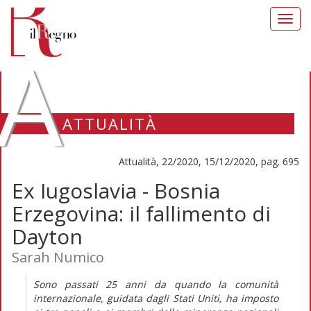
Toggl
navig
A
ATTUALITÀ
Attualità, 22/2020, 15/12/2020, pag. 695
Ex Iugoslavia - Bosnia
Erzegovina: il fallimento di
Dayton
Sarah Numico
Sono passati 25 anni da quando la comunità
internazionale, guidata dagli Stati Uniti, ha imposto