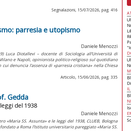
Segnalazioni, 15/07/2026, pag. 416
A
U
N
ismo: parresia e utopismo
Li
Ri
Pa
Daniele Menozzi
"I
D
) Luca Diotallevi – docente di Sociologia all’Università di
ilano e Napoli, opinionista politico-religioso sul quotidiano
U
 cui denuncia l’assenza di «parresia cristiana» nella Chiesa
N
M
Articolo, 15/06/2026, pag. 335
B
Di
I
rof. Gedda
B
N
 leggi del 1938
Is
Daniele Menozzi
E
Sc
stero «Maria SS. Assunta» e le leggi del 1938, CLUEB, Bologna
ondato a Roma l’Istituto universitario pareggiato «Maria SS.