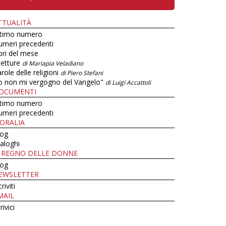
TTUALITÀ
ltimo numero
umeri precedenti
bri del mese
letture
di Mariapia Veladiano
role delle religioni
di Piero Stefani
o non mi vergogno del Vangelo"
di Luigi Accattoli
OCUMENTI
ltimo numero
umeri precedenti
ORALIA
log
aloghi
L REGNO DELLE DONNE
log
EWSLETTER
criviti
MAIL
rivici