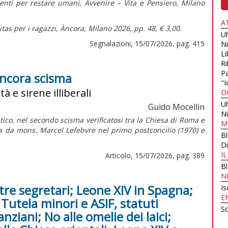
menti per restare umani,
Avvenire – Vita e Pensiero, Milano
A
tas per i ragazzi,
Àncora, Milano 2026, pp. 48, € 3,00.
U
Segnalazioni, 15/07/2026, pag. 415
N
Li
Ri
Pa
 ancora scisma
"I
tà e sirene illiberali
D
U
Guido Mocellin
N
ico, nel secondo scisma verificatosi tra la Chiesa di Roma e
M
ta da mons. Marcel Lefebvre nel primo postconcilio (1970) e
B
Di
I
Articolo, 15/07/2026, pag. 389
B
N
tre segretari; Leone XIV in Spagna;
Is
E
Tutela minori e ASIF, statuti
Sc
anziani; No alle omelie dei laici;