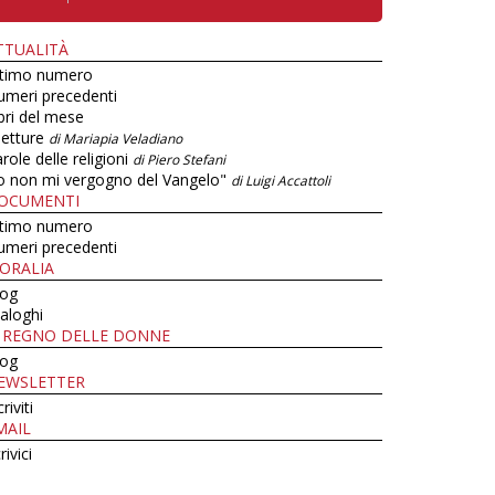
TTUALITÀ
ltimo numero
umeri precedenti
bri del mese
letture
di Mariapia Veladiano
role delle religioni
di Piero Stefani
o non mi vergogno del Vangelo"
di Luigi Accattoli
OCUMENTI
ltimo numero
umeri precedenti
ORALIA
log
aloghi
L REGNO DELLE DONNE
log
EWSLETTER
criviti
MAIL
rivici