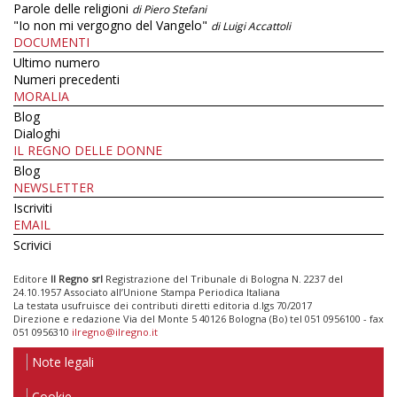
Parole delle religioni
di Piero Stefani
"Io non mi vergogno del Vangelo"
di Luigi Accattoli
DOCUMENTI
Ultimo numero
Numeri precedenti
MORALIA
Blog
Dialoghi
IL REGNO DELLE DONNE
Blog
NEWSLETTER
Iscriviti
EMAIL
Scrivici
Editore
Il Regno srl
Registrazione del Tribunale di Bologna N. 2237 del
24.10.1957 Associato all’Unione Stampa Periodica Italiana
La testata usufruisce dei contributi diretti editoria d.lgs 70/2017
Direzione e redazione Via del Monte 5 40126 Bologna (Bo) tel 051 0956100 - fax
051 0956310
ilregno@ilregno.it
Note legali
Cookie