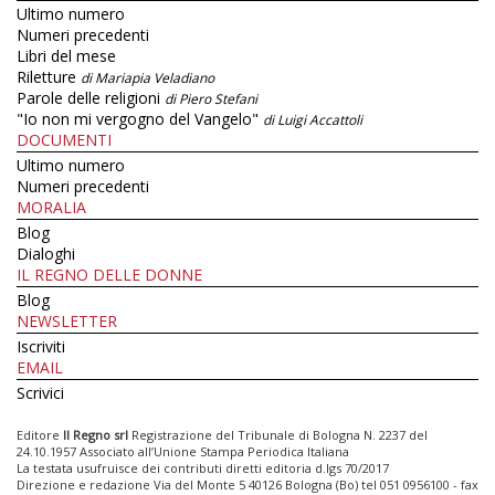
Ultimo numero
Numeri precedenti
Libri del mese
Riletture
di Mariapia Veladiano
Parole delle religioni
di Piero Stefani
"Io non mi vergogno del Vangelo"
di Luigi Accattoli
DOCUMENTI
Ultimo numero
Numeri precedenti
MORALIA
Blog
Dialoghi
IL REGNO DELLE DONNE
Blog
NEWSLETTER
Iscriviti
EMAIL
Scrivici
Editore
Il Regno srl
Registrazione del Tribunale di Bologna N. 2237 del
24.10.1957 Associato all’Unione Stampa Periodica Italiana
La testata usufruisce dei contributi diretti editoria d.lgs 70/2017
Direzione e redazione Via del Monte 5 40126 Bologna (Bo) tel 051 0956100 - fax