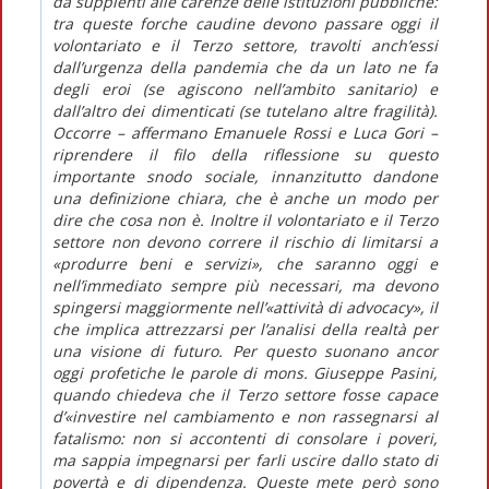
da supplenti alle carenze delle istituzioni pubbliche:
tra queste forche caudine devono passare oggi il
volontariato e il Terzo settore, travolti anch’essi
dall’urgenza della pandemia che da un lato ne fa
degli eroi (se agiscono nell’ambito sanitario) e
dall’altro dei dimenticati (se tutelano altre fragilità).
Occorre – affermano Emanuele Rossi e Luca Gori –
riprendere il filo della riflessione su questo
importante snodo sociale, innanzitutto dandone
una definizione chiara, che è anche un modo per
dire che cosa
non è
. Inoltre il volontariato e il Terzo
settore non devono correre il rischio di limitarsi a
«produrre beni e servizi», che saranno oggi e
nell’immediato sempre più necessari, ma devono
spingersi maggiormente nell’«attività di
advocacy
», il
che implica attrezzarsi per l’analisi della realtà per
una visione di futuro. Per questo suonano ancor
oggi profetiche le parole di mons. Giuseppe Pasini,
quando chiedeva che il Terzo settore fosse capace
d’«investire nel cambiamento e non rassegnarsi al
fatalismo: non si accontenti di consolare i poveri,
ma sappia impegnarsi per farli uscire dallo stato di
povertà e di dipendenza. Queste mete però sono