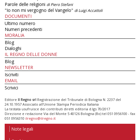
Parole delle religioni
di Piero Stefani
"Io non mi vergogno del Vangelo"
di Luigi Accattoli
DOCUMENTI
Ultimo numero
Numeri precedenti
MORALIA
Blog
Dialoghi
IL REGNO DELLE DONNE
Blog
NEWSLETTER
Iscriviti
EMAIL
Scrivici
Editore
Il Regno srl
Registrazione del Tribunale di Bologna N. 2237 del
24.10.1957 Associato all’Unione Stampa Periodica Italiana
La testata usufruisce dei contributi diretti editoria d.lgs 70/2017
Direzione e redazione Via del Monte 5 40126 Bologna (Bo) tel 051 0956100 - fax
051 0956310
ilregno@ilregno.it
Note legali