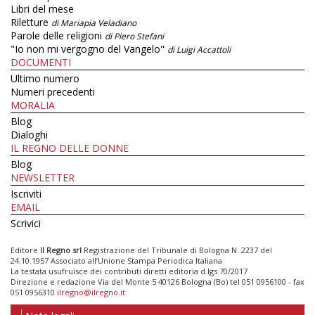
Libri del mese
Riletture
di Mariapia Veladiano
Parole delle religioni
di Piero Stefani
"Io non mi vergogno del Vangelo"
di Luigi Accattoli
DOCUMENTI
Ultimo numero
Numeri precedenti
MORALIA
Blog
Dialoghi
IL REGNO DELLE DONNE
Blog
NEWSLETTER
Iscriviti
EMAIL
Scrivici
Editore
Il Regno srl
Registrazione del Tribunale di Bologna N. 2237 del
24.10.1957 Associato all’Unione Stampa Periodica Italiana
La testata usufruisce dei contributi diretti editoria d.lgs 70/2017
Direzione e redazione Via del Monte 5 40126 Bologna (Bo) tel 051 0956100 - fax
051 0956310
ilregno@ilregno.it