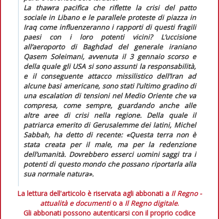
La
thawra
pacifica che riflette la crisi del patto
sociale in Libano e le parallele proteste di piazza in
Iraq come influenzeranno i rapporti di questi fragili
paesi con i loro potenti vicini? L’uccisione
all’aeroporto di Baghdad del generale iraniano
Qasem Soleimani, avvenuta il 3 gennaio scorso e
della quale gli USA si sono assunti la responsabilità,
e il conseguente attacco missilistico dell’Iran ad
alcune basi americane, sono stati l’ultimo gradino di
una
escalation
di tensioni nel Medio Oriente che va
compresa, come sempre, guardando anche alle
altre aree di crisi nella regione. Della quale il
patriarca emerito di Gerusalemme dei latini, Michel
Sabbah, ha detto di recente: «Questa terra non è
stata creata per il male, ma per la redenzione
dell’umanità. Dovrebbero esserci uomini saggi tra i
potenti di questo mondo che possano riportarla alla
sua normale natura».
La lettura dell'articolo è riservata agli abbonati a
Il Regno -
attualità e documenti
o a
Il Regno digitale
.
Gli abbonati possono autenticarsi con il proprio codice