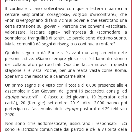
Il cardinale vicario sollecitava con quella lettera i parroci a
cercare «esploratori coraggiosi», vogliosi d’«incontrare», che
«non si vergognano di farsi vicini ai poveri e che esercitano una
certa attrazione sui giovani». Persone che converrà «ascoltare,
valorizzare, lasciare agire» nell’impresa di «scomodare la
sonnolenta tranquillità di tanti». Le parole sono d’ottimo suono.
Ma la comunità dà segni di risveglio o continua a ronfare?
Qualche segno lo dà. Forse si è avviato un ampliamento delle
persone attive. «Siamo sempre gli stessi» è il lamento storico
dei collaboratori parrocchiali. Qualche faccia nuova in questa
stagione si è vista. Poche, per una realtà vasta come Roma.
Speriamo che riescano a calamitarne altre.
Un primo segno si è visto con il totale di 6.000 presenze alle 4
assemblee in San Giovanni dei giorni 16 (sacerdoti, consigli ed
équipe
pastorali), 18 (ascolto dei giovani), 19 (operatori della
carità), 20 (famiglie) settembre 2019. Altre 2.000 hanno poi
partecipato all’assemblea delle
équipe
pastorali del 29 febbraio
2020.
Non sono cifre addomesticate, assicurano i responsabili: «Ci
sono le iscrizioni comunicate dai parroci e c’è la visibilità della