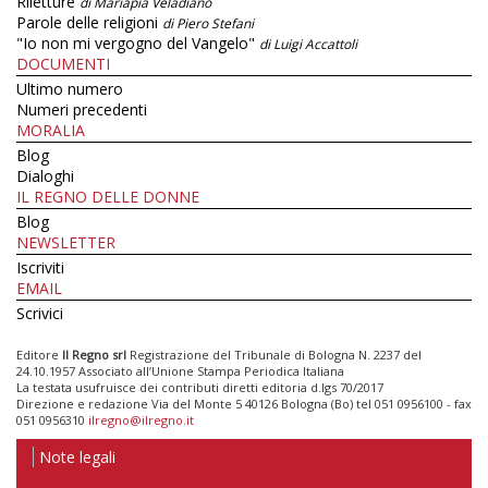
Riletture
di Mariapia Veladiano
Parole delle religioni
di Piero Stefani
"Io non mi vergogno del Vangelo"
di Luigi Accattoli
DOCUMENTI
Ultimo numero
Numeri precedenti
MORALIA
Blog
Dialoghi
IL REGNO DELLE DONNE
Blog
NEWSLETTER
Iscriviti
EMAIL
Scrivici
Editore
Il Regno srl
Registrazione del Tribunale di Bologna N. 2237 del
24.10.1957 Associato all’Unione Stampa Periodica Italiana
La testata usufruisce dei contributi diretti editoria d.lgs 70/2017
Direzione e redazione Via del Monte 5 40126 Bologna (Bo) tel 051 0956100 - fax
051 0956310
ilregno@ilregno.it
Note legali