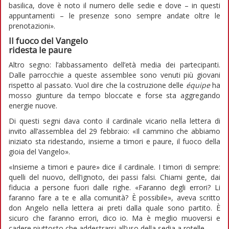
basilica, dove è noto il numero delle sedie e dove – in questi
appuntamenti – le presenze sono sempre andate oltre le
prenotazioni».
Il fuoco del Vangelo
ridesta le paure
Altro segno: l’abbassamento dell’età media dei partecipanti.
Dalle parrocchie a queste assemblee sono venuti più giovani
rispetto al passato. Vuol dire che la costruzione delle
équipe
ha
mosso giunture da tempo bloccate e forse sta aggregando
energie nuove.
Di questi segni dava conto il cardinale vicario nella lettera di
invito all’assemblea del 29 febbraio: «Il cammino che abbiamo
iniziato sta ridestando, insieme a timori e paure, il fuoco della
gioia del Vangelo».
«Insieme a timori e paure» dice il cardinale. I timori di sempre:
quelli del nuovo, dell’ignoto, dei passi falsi. Chiami gente, dai
fiducia a persone fuori dalle righe. «Faranno degli errori? Li
faranno fare a te e alla comunità? È possibile», aveva scritto
don Angelo nella lettera ai preti dalla quale sono partito. È
sicuro che faranno errori, dico io. Ma è meglio muoversi e
cadere piuttosto che addestrarsi all’uso della sedia a rotelle.