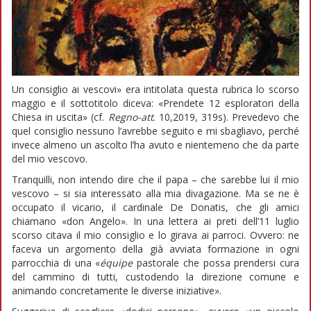
Un consiglio ai vescovi» era intitolata questa rubrica lo scorso
maggio e il sottotitolo diceva: «Prendete 12 esploratori della
Chiesa in uscita» (cf.
Regno-att
. 10,2019, 319s). Prevedevo che
quel consiglio nessuno l’avrebbe seguito e mi sbagliavo, perché
invece almeno un ascolto l’ha avuto e nientemeno che da parte
del mio vescovo.
Tranquilli, non intendo dire che il papa – che sarebbe lui il mio
vescovo – si sia interessato alla mia divagazione. Ma se ne è
occupato il vicario, il cardinale De Donatis, che gli amici
chiamano «don Angelo». In una lettera ai preti dell’11 luglio
scorso citava il mio consiglio e lo girava ai parroci. Ovvero: ne
faceva un argomento della già avviata formazione in ogni
parrocchia di una «
équipe
pastorale che possa prendersi cura
del cammino di tutti, custodendo la direzione comune e
animando concretamente le diverse iniziative».