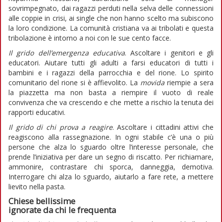
sovrimpegnato, dai ragazzi perduti nella selva delle connessioni
alle coppie in crisi, ai single che non hanno scelto ma subiscono
la loro condizione. La comunità cristiana va ai tribolati e questa
tribolazione è intorno a noi con le sue cento facce.
Il grido dell’emergenza educativa
. Ascoltare i genitori e gli
educatori. Aiutare tutti gli adulti a farsi educatori di tutti i
bambini e i ragazzi della parrocchia e del rione. Lo spirito
comunitario del rione si è affievolito. La
movida
riempie a sera
la piazzetta ma non basta a riempire il vuoto di reale
convivenza che va crescendo e che mette a rischio la tenuta dei
rapporti educativi.
Il grido di chi prova a reagire
. Ascoltare i cittadini attivi che
reagiscono alla rassegnazione. In ogni stabile c’è una o più
persone che alza lo sguardo oltre l’interesse personale, che
prende l’iniziativa per dare un segno di riscatto. Per richiamare,
ammonire, contrastare chi sporca, danneggia, demotiva.
Interrogare chi alza lo sguardo, aiutarlo a fare rete, a mettere
lievito nella pasta.
Chiese bellissime
ignorate da chi le frequenta