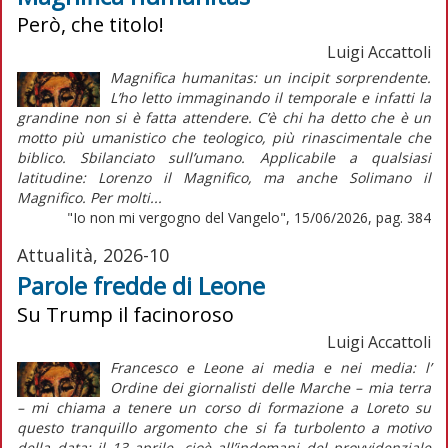
Però, che titolo!
Luigi Accattoli
Magnifica humanitas: un incipit sorprendente.
L’ho letto immaginando il temporale e infatti la
grandine non si è fatta attendere. C’è chi ha detto che è un
motto più umanistico che teologico, più rinascimentale che
biblico. Sbilanciato sull’umano. Applicabile a qualsiasi
latitudine: Lorenzo il Magnifico, ma anche Solimano il
Magnifico. Per molti...
"Io non mi vergogno del Vangelo", 15/06/2026, pag. 384
Attualità, 2026-10
Parole fredde di Leone
Su Trump il facinoroso
Luigi Accattoli
Francesco e Leone ai media e nei media: l’
Ordine dei giornalisti delle Marche – mia terra
– mi chiama a tenere un corso di formazione a Loreto su
questo tranquillo argomento che si fa turbolento a motivo
della data: il 13 aprile, cioè all’indomani del provvidenziale