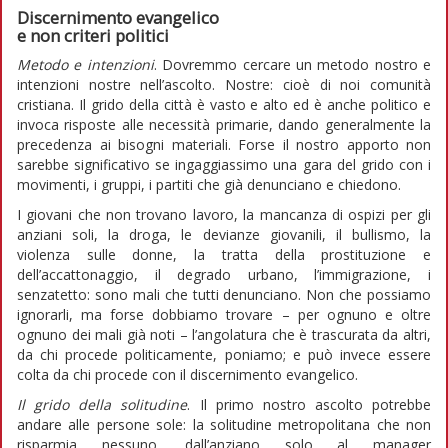
Discernimento evangelico
e non criteri politici
Metodo e intenzioni
. Dovremmo cercare un metodo nostro e
intenzioni nostre nell’ascolto. Nostre: cioè di noi comunità
cristiana. Il grido della città è vasto e alto ed è anche politico e
invoca risposte alle necessità primarie, dando generalmente la
precedenza ai bisogni materiali. Forse il nostro apporto non
sarebbe significativo se ingaggiassimo una gara del grido con i
movimenti, i gruppi, i partiti che già denunciano e chiedono.
I giovani che non trovano lavoro, la mancanza di ospizi per gli
anziani soli, la droga, le devianze giovanili, il bullismo, la
violenza sulle donne, la tratta della prostituzione e
dell’accattonaggio, il degrado urbano, l’immigrazione, i
senzatetto: sono mali che tutti denunciano. Non che possiamo
ignorarli, ma forse dobbiamo trovare – per ognuno e oltre
ognuno dei mali già noti – l’angolatura che è trascurata da altri,
da chi procede politicamente, poniamo; e può invece essere
colta da chi procede con il discernimento evangelico.
Il grido della solitudine
. Il primo nostro ascolto potrebbe
andare alle persone sole: la solitudine metropolitana che non
risparmia nessuno, dall’anziano solo al manager