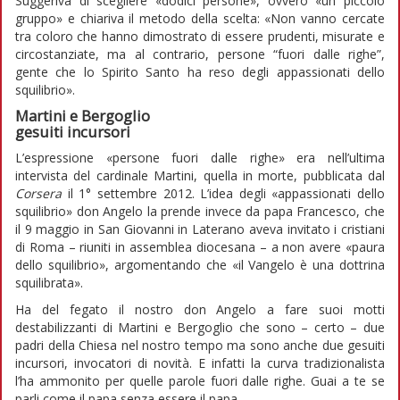
Suggeriva di scegliere «dodici persone», ovvero «un piccolo
gruppo» e chiariva il metodo della scelta: «Non vanno cercate
tra coloro che hanno dimostrato di essere prudenti, misurate e
circostanziate, ma al contrario, persone “fuori dalle righe”,
gente che lo Spirito Santo ha reso degli appassionati dello
squilibrio».
Martini e Bergoglio
gesuiti incursori
L’espressione «persone fuori dalle righe» era nell’ultima
intervista del cardinale Martini, quella in morte, pubblicata dal
Corsera
il 1° settembre 2012. L’idea degli «appassionati dello
squilibrio» don Angelo la prende invece da papa Francesco, che
il 9 maggio in San Giovanni in Laterano aveva invitato i cristiani
di Roma – riuniti in assemblea diocesana – a non avere «paura
dello squilibrio», argomentando che «il Vangelo è una dottrina
squilibrata».
Ha del fegato il nostro don Angelo a fare suoi motti
destabilizzanti di Martini e Bergoglio che sono – certo – due
padri della Chiesa nel nostro tempo ma sono anche due gesuiti
incursori, invocatori di novità. E infatti la curva tradizionalista
l’ha ammonito per quelle parole fuori dalle righe. Guai a te se
parli come il papa senza essere il papa.