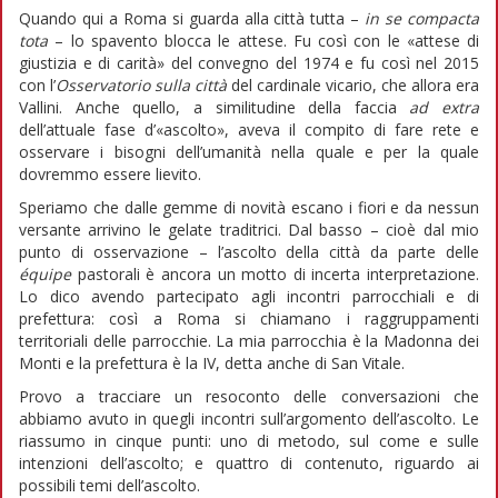
Quando qui a Roma si guarda alla città tutta –
in se compacta
tota
– lo spavento blocca le attese. Fu così con le «attese di
giustizia e di carità» del convegno del 1974 e fu così nel 2015
con l’
Osservatorio sulla città
del cardinale vicario, che allora era
Vallini. Anche quello, a similitudine della faccia
ad extra
dell’attuale fase d’«ascolto», aveva il compito di fare rete e
osservare i bisogni dell’umanità nella quale e per la quale
dovremmo essere lievito.
Speriamo che dalle gemme di novità escano i fiori e da nessun
versante arrivino le gelate traditrici. Dal basso – cioè dal mio
punto di osservazione – l’ascolto della città da parte delle
équipe
pastorali è ancora un motto di incerta interpretazione.
Lo dico avendo partecipato agli incontri parrocchiali e di
prefettura: così a Roma si chiamano i raggruppamenti
territoriali delle parrocchie. La mia parrocchia è la Madonna dei
Monti e la prefettura è la IV, detta anche di San Vitale.
Provo a tracciare un resoconto delle conversazioni che
abbiamo avuto in quegli incontri sull’argomento dell’ascolto. Le
riassumo in cinque punti: uno di metodo, sul come e sulle
intenzioni dell’ascolto; e quattro di contenuto, riguardo ai
possibili temi dell’ascolto.