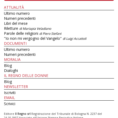
ATTUALITÀ
Ultimo numero
Numeri precedenti
Libri del mese
Riletture
di Mariapia Veladiano
Parole delle religioni
di Piero Stefani
"Io non mi vergogno del Vangelo"
di Luigi Accattoli
DOCUMENTI
Ultimo numero
Numeri precedenti
MORALIA
Blog
Dialoghi
IL REGNO DELLE DONNE
Blog
NEWSLETTER
Iscriviti
EMAIL
Scrivici
Editore
Il Regno srl
Registrazione del Tribunale di Bologna N. 2237 del
24.10.1957 Associato all’Unione Stampa Periodica Italiana