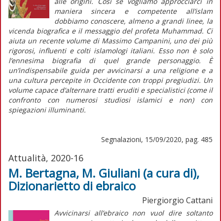
alle origini. Così se vogliamo approcciarci in
maniera sincera e competente all’islam
dobbiamo conoscere, almeno a grandi linee, la
vicenda biografica e il messaggio del profeta Muhammad. Ci
aiuta un recente volume di Massimo Campanini, uno dei più
rigorosi, influenti e colti islamologi italiani. Esso non è solo
l’ennesima biografia di quel grande personaggio. È
un’indispensabile guida per avvicinarsi a una religione e a
una cultura percepite in Occidente con troppi pregiudizi. Un
volume capace d’alternare tratti eruditi e specialistici (come il
confronto con numerosi studiosi islamici e non) con
spiegazioni illuminanti.
Segnalazioni, 15/09/2020, pag. 485
Attualità, 2020-16
M. Bertagna, M. Giuliani (a cura di),
Dizionarietto di ebraico
Piergiorgio Cattani
Avvicinarsi all’ebraico non vuol dire soltanto